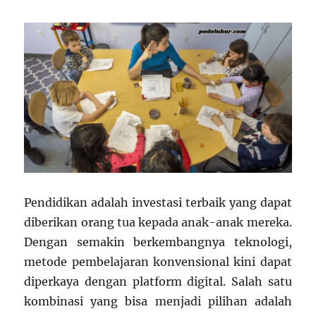
Pendidikan adalah investasi terbaik yang dapat
diberikan orang tua kepada anak-anak mereka.
Dengan semakin berkembangnya teknologi,
metode pembelajaran konvensional kini dapat
diperkaya dengan platform digital. Salah satu
kombinasi yang bisa menjadi pilihan adalah