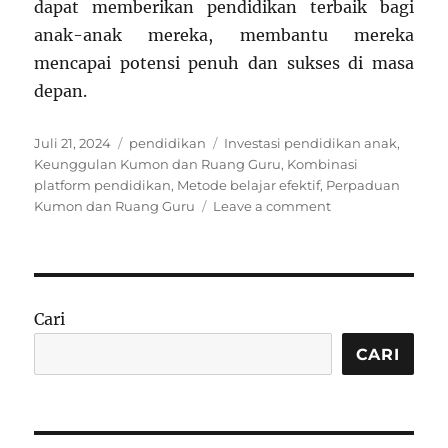
dapat memberikan pendidikan terbaik bagi
anak-anak mereka, membantu mereka
mencapai potensi penuh dan sukses di masa
depan.
Posted
Categories
Tags
Juli 21, 2024
pendidikan
Investasi pendidikan anak
,
on
Keunggulan Kumon dan Ruang Guru
,
Kombinasi
platform pendidikan
,
Metode belajar efektif
,
Perpaduan
on
Kumon dan Ruang Guru
Leave a comment
Kumon
dan
Ruang
Guru:
Masa
Cari
Depan
Pendidikan
CARI
Anak