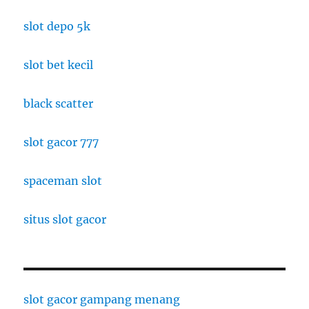
slot depo 5k
slot bet kecil
black scatter
slot gacor 777
spaceman slot
situs slot gacor
slot gacor gampang menang