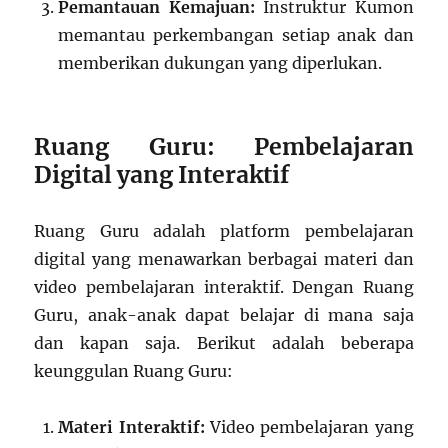
Pemantauan Kemajuan:
Instruktur Kumon
memantau perkembangan setiap anak dan
memberikan dukungan yang diperlukan.
Ruang Guru: Pembelajaran
Digital yang Interaktif
Ruang Guru adalah platform pembelajaran
digital yang menawarkan berbagai materi dan
video pembelajaran interaktif. Dengan Ruang
Guru, anak-anak dapat belajar di mana saja
dan kapan saja. Berikut adalah beberapa
keunggulan Ruang Guru:
Materi Interaktif:
Video pembelajaran yang