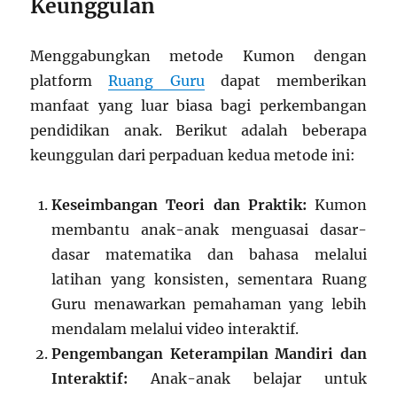
Keunggulan
Menggabungkan metode Kumon dengan
platform
Ruang Guru
dapat memberikan
manfaat yang luar biasa bagi perkembangan
pendidikan anak. Berikut adalah beberapa
keunggulan dari perpaduan kedua metode ini:
Keseimbangan Teori dan Praktik:
Kumon
membantu anak-anak menguasai dasar-
dasar matematika dan bahasa melalui
latihan yang konsisten, sementara Ruang
Guru menawarkan pemahaman yang lebih
mendalam melalui video interaktif.
Pengembangan Keterampilan Mandiri dan
Interaktif:
Anak-anak belajar untuk