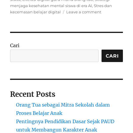
menjaga kesehatan mental siswa di era AI
,
Stres dan
on
kecemasan belajar digital
Leave a comment
AI
dan
Dampak
Psikologis
pada
Cari
Siswa
di
CARI
Sekolah
Indonesia
Recent Posts
Orang Tua sebagai Mitra Sekolah dalam
Proses Belajar Anak
Pentingnya Pendidikan Dasar Sejak PAUD
untuk Membangun Karakter Anak