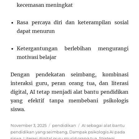
kecemasan meningkat
Rasa percaya diri dan keterampilan sosial
dapat menurun
Ketergantungan berlebihan mengurangi
motivasi belajar
Dengan pendekatan seimbang, kombinasi
interaksi guru, peran orang tua, dan literasi
digital, AI tetap menjadi alat bantu pendidikan
yang efektif tanpa membebani psikologis
siswa.
Posted
Categories
Tags
November 3, 2025
pendidikan
AI sebagai alat bantu
on
pendidikan yang seimbang
,
Dampak psikologis AI pada
siswa
,
Literasi digital guru murid orang tua
,
Strategi