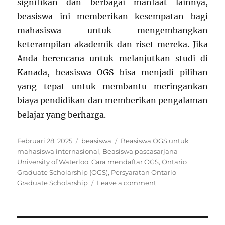
signifikan dan berbagai manfaat lainnya,
beasiswa ini memberikan kesempatan bagi
mahasiswa untuk mengembangkan
keterampilan akademik dan riset mereka. Jika
Anda berencana untuk melanjutkan studi di
Kanada, beasiswa OGS bisa menjadi pilihan
yang tepat untuk membantu meringankan
biaya pendidikan dan memberikan pengalaman
belajar yang berharga.
Posted
Categories
Tags
Februari 28, 2025
beasiswa
Beasiswa OGS untuk
on
mahasiswa internasional
,
Beasiswa pascasarjana
University of Waterloo
,
Cara mendaftar OGS
,
Ontario
Graduate Scholarship (OGS)
,
Persyaratan Ontario
on
Graduate Scholarship
Leave a comment
Ontario
Graduate
Scholarship
(OGS)