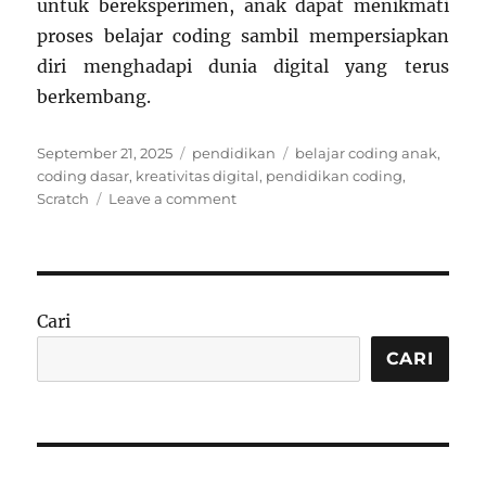
untuk bereksperimen, anak dapat menikmati
proses belajar coding sambil mempersiapkan
diri menghadapi dunia digital yang terus
berkembang.
Posted
Categories
Tags
September 21, 2025
pendidikan
belajar coding anak
,
on
coding dasar
,
kreativitas digital
,
pendidikan coding
,
on
Scratch
Leave a comment
Pendidikan
Coding
Dasar
untuk
Anak:
Cari
Memulai
dengan
CARI
Scratch