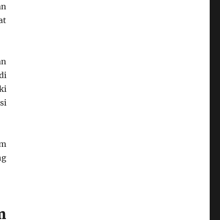
an
at
an
di
ki
si
am
ng
m