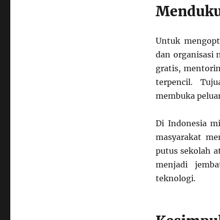
Menduku
Untuk mengopti
dan organisasi 
gratis, mentori
terpencil. Tu
membuka peluan
Di Indonesia m
masyarakat men
putus sekolah a
menjadi jemba
teknologi.