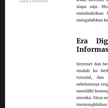
on
Leave a comment
Sekolah
siapa saja. M
Otodidak
membuktikan b
di
mengalahkan ket
Era
Digital:
Anak
Putus
Era Di
Sekolah
yang
Informas
Jadi
Ahli
Coding
Internet dan be
Global
mudah ke berb
tutorial, da
sebelumnya terp
memiliki kesem
mereka. Situs s
memungkinkan 