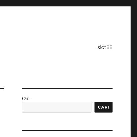
slot88
Cari
CARI