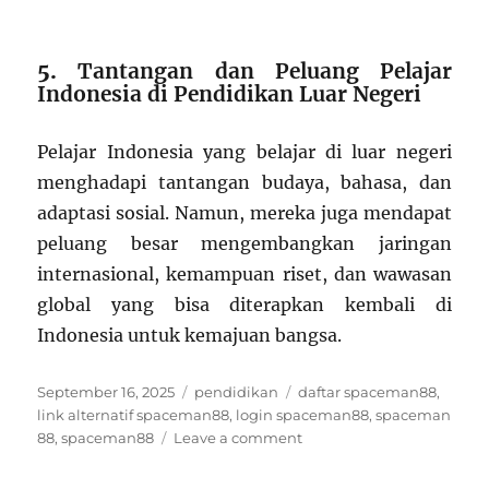
5.
Tantangan dan Peluang Pelajar
Indonesia di Pendidikan Luar Negeri
Pelajar Indonesia yang belajar di luar negeri
menghadapi tantangan budaya, bahasa, dan
adaptasi sosial. Namun, mereka juga mendapat
peluang besar mengembangkan jaringan
internasional, kemampuan riset, dan wawasan
global yang bisa diterapkan kembali di
Indonesia untuk kemajuan bangsa.
Posted
Categories
Tags
September 16, 2025
pendidikan
daftar spaceman88
,
on
link alternatif spaceman88
,
login spaceman88
,
spaceman
on
88
,
spaceman88
Leave a comment
5
Pengetahuan