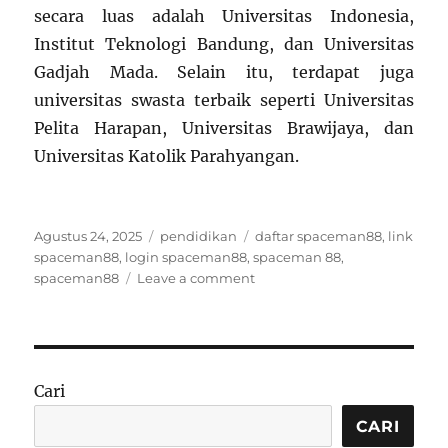
secara luas adalah Universitas Indonesia,
Institut Teknologi Bandung, dan Universitas
Gadjah Mada. Selain itu, terdapat juga
universitas swasta terbaik seperti Universitas
Pelita Harapan, Universitas Brawijaya, dan
Universitas Katolik Parahyangan.
Posted
Categories
Tags
Agustus 24, 2025
pendidikan
daftar spaceman88
,
link
on
spaceman88
,
login spaceman88
,
spaceman 88
,
on
spaceman88
Leave a comment
Rahasia
Sukses
dalam
Mencari
Beasiswa
Cari
Pendidikan
di
CARI
Indonesia