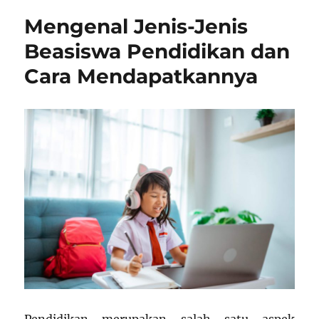
Penting
Mengenal Jenis-Jenis
tentang
Pendidikan
Beasiswa Pendidikan dan
Indonesia
Cara Mendapatkannya
dan
Kesempatan
Studi
di
Luar
Negeri