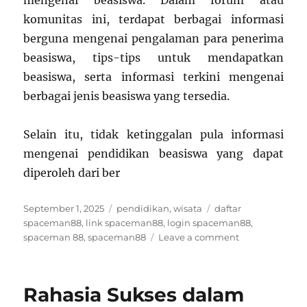
mengenai beasiswa. Dalam forum atau
komunitas ini, terdapat berbagai informasi
berguna mengenai pengalaman para penerima
beasiswa, tips-tips untuk mendapatkan
beasiswa, serta informasi terkini mengenai
berbagai jenis beasiswa yang tersedia.
Selain itu, tidak ketinggalan pula informasi
mengenai pendidikan beasiswa yang dapat
diperoleh dari ber
Posted
Categories
Tags
September 1, 2025
pendidikan
,
wisata
daftar
on
spaceman88
,
link spaceman88
,
login spaceman88
,
on
spaceman 88
,
spaceman88
Leave a comment
Mengenal
Jenis-
Jenis
Rahasia Sukses dalam
Beasiswa