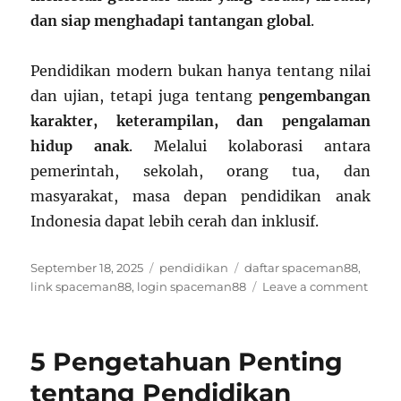
dan siap menghadapi tantangan global
.
Pendidikan modern bukan hanya tentang nilai
dan ujian, tetapi juga tentang
pengembangan
karakter, keterampilan, dan pengalaman
hidup anak
. Melalui kolaborasi antara
pemerintah, sekolah, orang tua, dan
masyarakat, masa depan pendidikan anak
Indonesia dapat lebih cerah dan inklusif.
Posted
Categories
Tags
September 18, 2025
pendidikan
daftar spaceman88
,
on
on
link spaceman88
,
login spaceman88
Leave a comment
5
Masa
Depa
5 Pengetahuan Penting
Pend
Anak
tentang Pendidikan
di