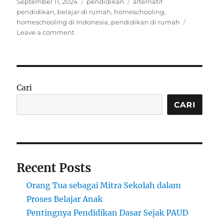
Posted
Categories
Tags
September 11, 2024
pendidikan
alternatif
on
pendidikan
,
belajar di rumah
,
homeschooling
,
homeschooling di Indonesia
,
pendidikan di rumah
on
Leave a comment
Homeschooling:
Pilihan
Pendidikan
yang
Fleksibel
Cari
dan
Personal
CARI
Recent Posts
Orang Tua sebagai Mitra Sekolah dalam
Proses Belajar Anak
Pentingnya Pendidikan Dasar Sejak PAUD