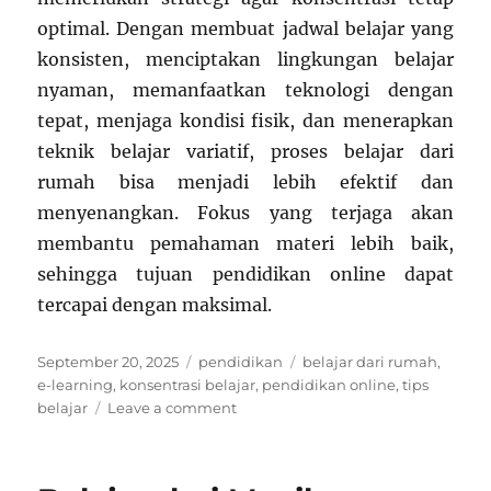
optimal. Dengan membuat jadwal belajar yang
konsisten, menciptakan lingkungan belajar
nyaman, memanfaatkan teknologi dengan
tepat, menjaga kondisi fisik, dan menerapkan
teknik belajar variatif, proses belajar dari
rumah bisa menjadi lebih efektif dan
menyenangkan. Fokus yang terjaga akan
membantu pemahaman materi lebih baik,
sehingga tujuan pendidikan online dapat
tercapai dengan maksimal.
Posted
Categories
Tags
September 20, 2025
pendidikan
belajar dari rumah
,
on
e-learning
,
konsentrasi belajar
,
pendidikan online
,
tips
on
belajar
Leave a comment
Pendidikan
Online:
Tips