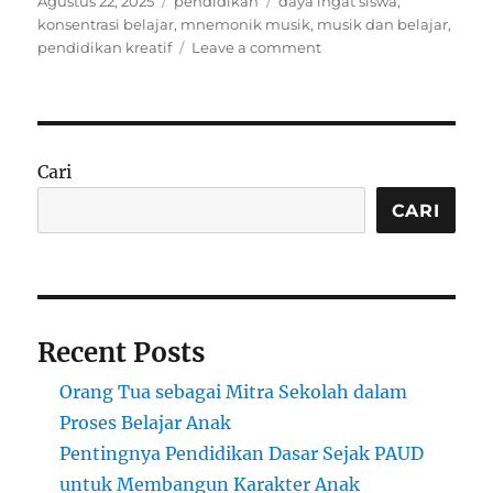
Posted
Categories
Tags
Agustus 22, 2025
pendidikan
daya ingat siswa
,
on
konsentrasi belajar
,
mnemonik musik
,
musik dan belajar
,
on
pendidikan kreatif
Leave a comment
Belajar
dari
Musik:
Bagaimana
Irama
Cari
dan
Nada
CARI
Membantu
Daya
Ingat
Siswa
Recent Posts
Orang Tua sebagai Mitra Sekolah dalam
Proses Belajar Anak
Pentingnya Pendidikan Dasar Sejak PAUD
untuk Membangun Karakter Anak