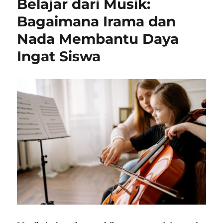
Belajar dari Musik:
Meningkatkan
Konsentrasi
Bagaimana Irama dan
Belajar
Nada Membantu Daya
dari
Rumah
Ingat Siswa