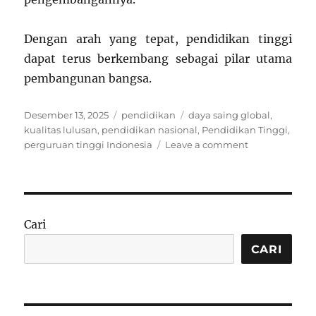
Dengan arah yang tepat, pendidikan tinggi
dapat terus berkembang sebagai pilar utama
pembangunan bangsa.
Posted
Categories
Tags
Desember 13, 2025
pendidikan
daya saing global
,
on
kualitas lulusan
,
pendidikan nasional
,
Pendidikan Tinggi
,
on
perguruan tinggi Indonesia
Leave a comment
Pendidikan
Tinggi
Indonesia
dalam
Menghadapi
Cari
Tantangan
Global
CARI