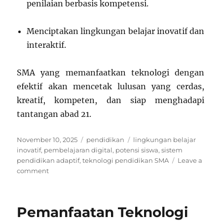
penilaian berbasis kompetensi.
Menciptakan lingkungan belajar inovatif dan
interaktif.
SMA yang memanfaatkan teknologi dengan
efektif akan mencetak lulusan yang cerdas,
kreatif, kompeten, dan siap menghadapi
tantangan abad 21.
Posted
Categories
Tags
November 10, 2025
pendidikan
lingkungan belajar
on
inovatif
,
pembelajaran digital
,
potensi siswa
,
sistem
pendidikan adaptif
,
teknologi pendidikan SMA
Leave a
on
comment
Penggunaan
Teknologi
Pendidikan
Pemanfaatan Teknologi
untuk