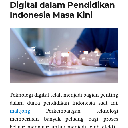
Memaksimalkan
Digital dalam Pendidikan
Potensi
Indonesia Masa Kini
Siswa
di
SMA
Teknologi digital telah menjadi bagian penting
dalam dunia pendidikan Indonesia saat ini.
mahjong
Perkembangan teknologi
memberikan banyak peluang bagi proses
belajar mengajar untuk menjadi lebih efektif,