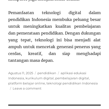
Pemanfaatan teknologi digital dalam
pendidikan Indonesia membuka peluang besar
untuk meningkatkan kualitas pembelajaran
dan pemerataan pendidikan. Dengan dukungan
yang tepat, teknologi ini bisa menjadi alat
ampuh untuk mencetak generasi penerus yang
cerdas, kreatif, dan siap menghadapi
tantangan masa depan.
Posted
Categories
Tags
Agustus 11, 2025
pendidikan
aplikasi edukasi
on
Indonesia
,
kurikulum digital
,
pembelajaran digital
,
platform belajar online
,
teknologi pendidikan Indonesia
on
Leave a comment
Pemanfaatan
Teknologi
Digital
dalam