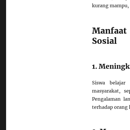
kurang mampu, h
Manfaat
Sosial
1. Meningk
Siswa belajar
masyarakat, se
Pengalaman la
terhadap orang l