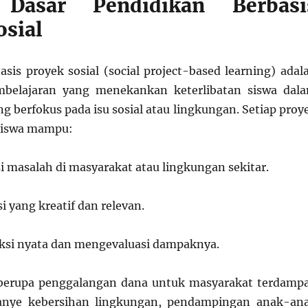
Dasar Pendidikan Berbasi
osial
asis proyek sosial (social project-based learning) adal
belajaran yang menekankan keterlibatan siswa dal
g berfokus pada isu sosial atau lingkungan. Setiap proy
 siswa mampu:
i masalah di masyarakat atau lingkungan sekitar.
 yang kreatif dan relevan.
ksi nyata dan mengevaluasi dampaknya.
a berupa penggalangan dana untuk masyarakat terdamp
anye kebersihan lingkungan, pendampingan anak-an