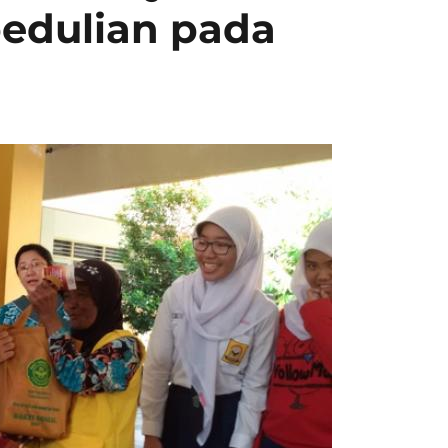
edulian pada