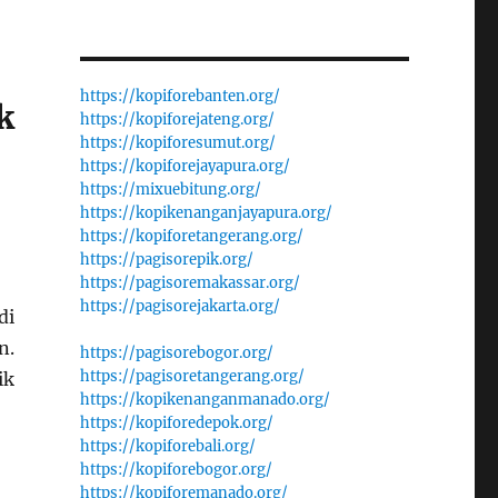
https://kopiforebanten.org/
k
https://kopiforejateng.org/
https://kopiforesumut.org/
https://kopiforejayapura.org/
https://mixuebitung.org/
https://kopikenanganjayapura.org/
https://kopiforetangerang.org/
https://pagisorepik.org/
https://pagisoremakassar.org/
https://pagisorejakarta.org/
di
n.
https://pagisorebogor.org/
https://pagisoretangerang.org/
ik
https://kopikenanganmanado.org/
https://kopiforedepok.org/
https://kopiforebali.org/
https://kopiforebogor.org/
https://kopiforemanado.org/