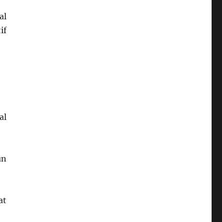
al
if
al
un
at