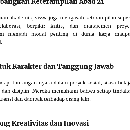
bangkan Keterampilan Abad 21
uan akademik, siswa juga mengasah keterampilan seper
olaborasi, berpikir kritis, dan manajemen proye
ini menjadi modal penting di dunia kerja maup
.
uk Karakter dan Tanggung Jawab
pi tantangan nyata dalam proyek sosial, siswa belaj
 dan disiplin. Mereka memahami bahwa setiap tindak
uensi dan dampak terhadap orang lain.
ng Kreativitas dan Inovasi