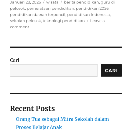
Posted
Categories
Tags
Januari 28, 2026
wisata
berita pendidikan
,
guru di
on
pelosok
,
pemerataan pendidikan
,
pendidikan 2026
,
pendidikan daerah terpencil
,
pendidikan Indonesia
,
sekolah pelosok
,
teknologi pendidikan
Leave a
on
comment
Pendidikan
di
Daerah
Terpencil
2026:
Cari
Peran
Guru
CARI
dan
Teknologi
dalam
Menjembatani
Kesenjangan
Recent Posts
Orang Tua sebagai Mitra Sekolah dalam
Proses Belajar Anak