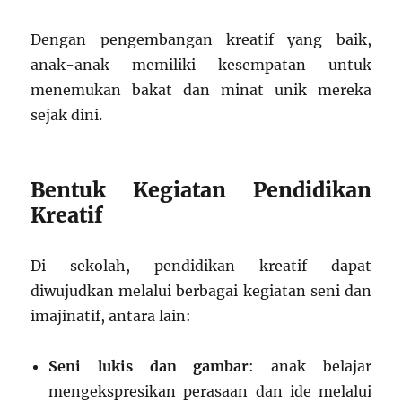
Dengan pengembangan kreatif yang baik,
anak-anak memiliki kesempatan untuk
menemukan bakat dan minat unik mereka
sejak dini.
Bentuk Kegiatan Pendidikan
Kreatif
Di sekolah, pendidikan kreatif dapat
diwujudkan melalui berbagai kegiatan seni dan
imajinatif, antara lain:
Seni lukis dan gambar
: anak belajar
mengekspresikan perasaan dan ide melalui