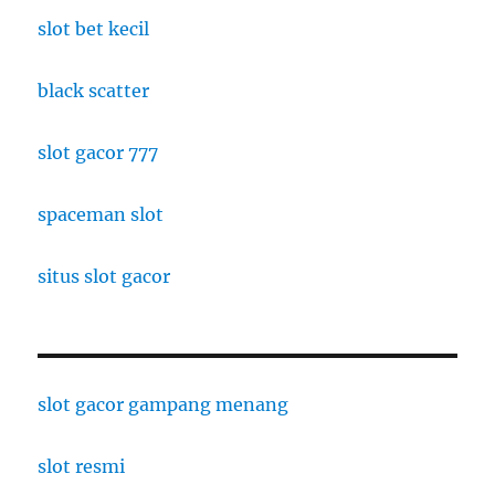
slot bet kecil
black scatter
slot gacor 777
spaceman slot
situs slot gacor
slot gacor gampang menang
slot resmi