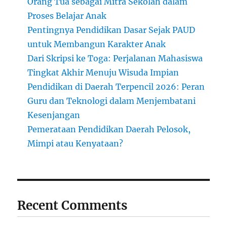
Orang Tua sebagai Mitra Sekolah dalam
Proses Belajar Anak
Pentingnya Pendidikan Dasar Sejak PAUD
untuk Membangun Karakter Anak
Dari Skripsi ke Toga: Perjalanan Mahasiswa
Tingkat Akhir Menuju Wisuda Impian
Pendidikan di Daerah Terpencil 2026: Peran
Guru dan Teknologi dalam Menjembatani
Kesenjangan
Pemerataan Pendidikan Daerah Pelosok,
Mimpi atau Kenyataan?
Recent Comments