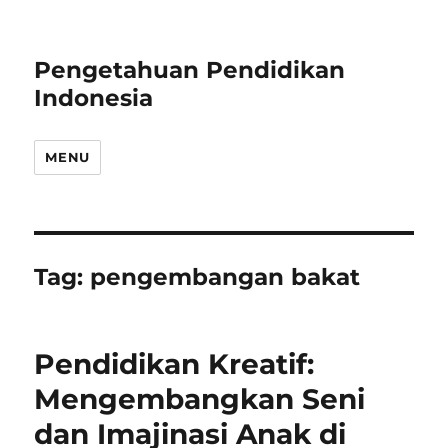
Pengetahuan Pendidikan
Indonesia
MENU
Tag:
pengembangan bakat
Pendidikan Kreatif:
Mengembangkan Seni
dan Imajinasi Anak di