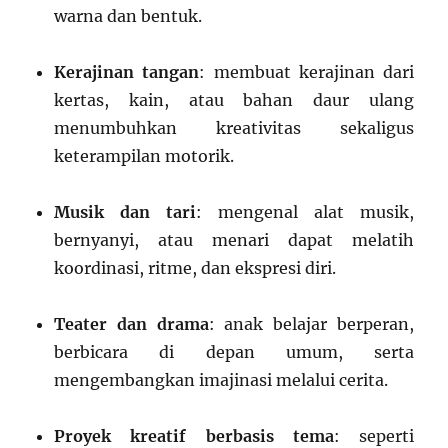
warna dan bentuk.
Kerajinan tangan
: membuat kerajinan dari
kertas, kain, atau bahan daur ulang
menumbuhkan kreativitas sekaligus
keterampilan motorik.
Musik dan tari
: mengenal alat musik,
bernyanyi, atau menari dapat melatih
koordinasi, ritme, dan ekspresi diri.
Teater dan drama
: anak belajar berperan,
berbicara di depan umum, serta
mengembangkan imajinasi melalui cerita.
Proyek kreatif berbasis tema
: seperti