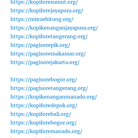
https://kopiforesumut.org/
https://kopiforejayapura.org/
https://mixuebitung.org/
https://kopikenanganjayapura.org/
https://kopiforetangerang.org/
https://pagisorepik.org/
https://pagisoremakassar.org/
https://pagisorejakarta.org/
https://pagisorebogor.org/
https://pagisoretangerang.org/
https://kopikenanganmanado.org/
https://kopiforedepok.org/
https://kopiforebali.org/
https://kopiforebogor.org/
https://kopiforemanado.org/