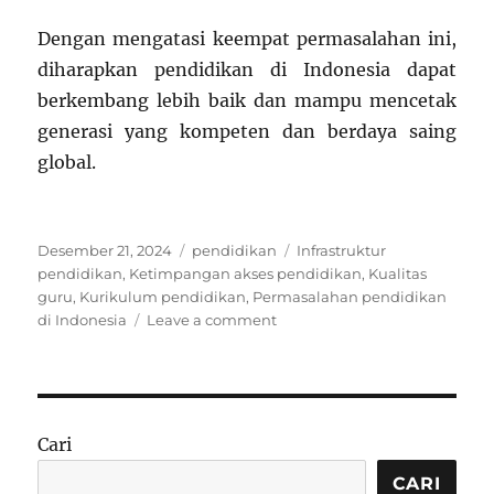
Dengan mengatasi keempat permasalahan ini,
diharapkan pendidikan di Indonesia dapat
berkembang lebih baik dan mampu mencetak
generasi yang kompeten dan berdaya saing
global.
Posted
Categories
Tags
Desember 21, 2024
pendidikan
Infrastruktur
on
pendidikan
,
Ketimpangan akses pendidikan
,
Kualitas
guru
,
Kurikulum pendidikan
,
Permasalahan pendidikan
on
di Indonesia
Leave a comment
4
Permasalahan
Pendidikan
di
Indonesia
Cari
yang
Harus
CARI