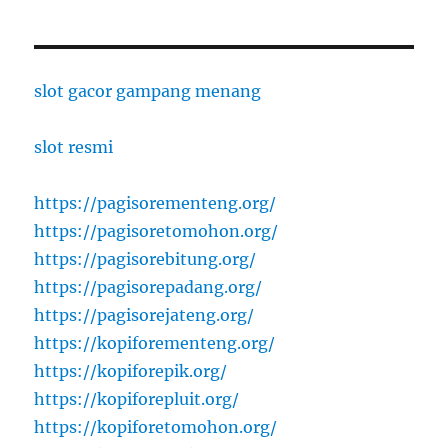
slot gacor gampang menang
slot resmi
https://pagisorementeng.org/
https://pagisoretomohon.org/
https://pagisorebitung.org/
https://pagisorepadang.org/
https://pagisorejateng.org/
https://kopiforementeng.org/
https://kopiforepik.org/
https://kopiforepluit.org/
https://kopiforetomohon.org/