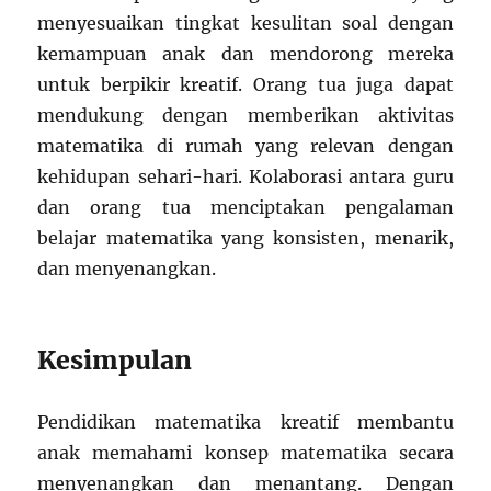
menyesuaikan tingkat kesulitan soal dengan
kemampuan anak dan mendorong mereka
untuk berpikir kreatif. Orang tua juga dapat
mendukung dengan memberikan aktivitas
matematika di rumah yang relevan dengan
kehidupan sehari-hari. Kolaborasi antara guru
dan orang tua menciptakan pengalaman
belajar matematika yang konsisten, menarik,
dan menyenangkan.
Kesimpulan
Pendidikan matematika kreatif membantu
anak memahami konsep matematika secara
menyenangkan dan menantang. Dengan