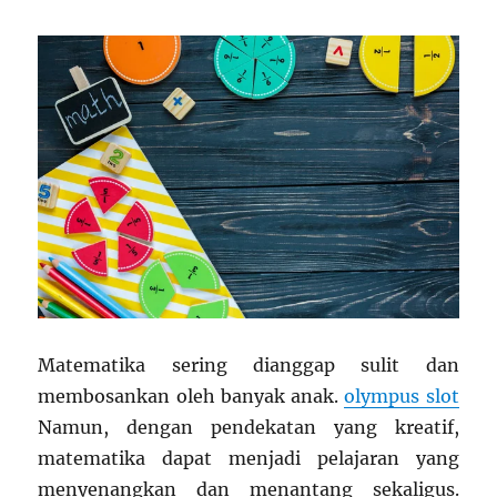
Matematika sering dianggap sulit dan
membosankan oleh banyak anak.
olympus slot
Namun, dengan pendekatan yang kreatif,
matematika dapat menjadi pelajaran yang
menyenangkan dan menantang sekaligus.