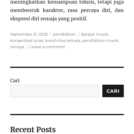
meningkatkan kemampuan teknis, tetapi juga
membentuk karakter, rasa percaya diri, dan
ekspresi diri remaja yang positif.
Posted
Categories
Tags
September 21, 2025
pendidikan
belajar musik
,
on
konsentrasi anak
,
kreativitas remaja
,
pendidikan musik
,
on
remaja
Leave a comment
Pendidikan
Musik
untuk
Remaja:
Meningkatkan
Cari
Konsentrasi
dan
CARI
Kreativitas
Recent Posts