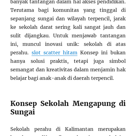
banyak tantangan dalam hal akses pendidikan.
Terutama bagi komunitas yang tinggal di
sepanjang sungai dan wilayah terpencil, jarak
ke sekolah darat sering kali sangat jauh dan
sulit dijangkau. Untuk menjawab tantangan
ini, muncul inovasi unik: sekolah di atas
perahu.
slot scatter hitam
Konsep ini bukan
hanya solusi praktis, tetapi juga simbol
semangat dan kreativitas dalam menjamin hak
belajar bagi anak-anak di daerah terpencil.
Konsep Sekolah Mengapung di
Sungai
Sekolah perahu di Kalimantan merupakan