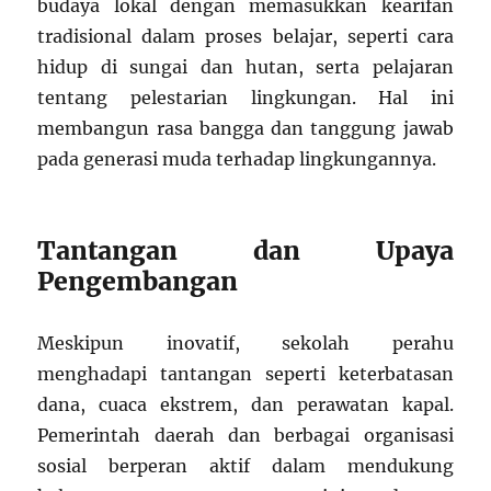
budaya lokal dengan memasukkan kearifan
tradisional dalam proses belajar, seperti cara
hidup di sungai dan hutan, serta pelajaran
tentang pelestarian lingkungan. Hal ini
membangun rasa bangga dan tanggung jawab
pada generasi muda terhadap lingkungannya.
Tantangan dan Upaya
Pengembangan
Meskipun inovatif, sekolah perahu
menghadapi tantangan seperti keterbatasan
dana, cuaca ekstrem, dan perawatan kapal.
Pemerintah daerah dan berbagai organisasi
sosial berperan aktif dalam mendukung