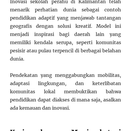
Inovasi sekolah perahu di Kalimantan telah
menarik perhatian dunia sebagai contoh
pendidikan adaptif yang menjawab tantangan
geografis dengan solusi kreatif. Model ini
menjadi inspirasi bagi daerah lain yang
memiliki kendala serupa, seperti komunitas
pesisir atau pulau terpencil di berbagai belahan
dunia.
Pendekatan yang menggabungkan mobilitas,
adaptasi lingkungan, dan keterlibatan
komunitas lokal membuktikan bahwa
pendidikan dapat diakses di mana saja, asalkan
ada kemauan dan inovasi.