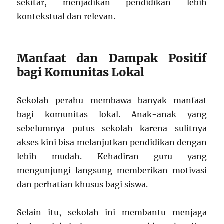
sekitar, menjadikan pendidikan lebih
kontekstual dan relevan.
Manfaat dan Dampak Positif
bagi Komunitas Lokal
Sekolah perahu membawa banyak manfaat
bagi komunitas lokal. Anak-anak yang
sebelumnya putus sekolah karena sulitnya
akses kini bisa melanjutkan pendidikan dengan
lebih mudah. Kehadiran guru yang
mengunjungi langsung memberikan motivasi
dan perhatian khusus bagi siswa.
Selain itu, sekolah ini membantu menjaga