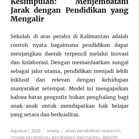
Kesimpulan: Menjembatani
Jarak dengan Pendidikan yang
Mengalir
Sekolah di atas perahu di Kalimantan adalah
contoh nyata bagaimana pendidikan dapat
menjangkau daerah terpencil melalui inovasi
dan kolaborasi. Dengan memanfaatkan sungai
sebagai jalur utama, pendidikan menjadi lebih
inklusif dan relevan dengan kehidupan
masyarakat setempat. Model ini mengajarkan
bahwa batas geografis bukan penghalang bagi
anak-anak untuk mendapatkan hak belajar
yang setara dan berkualitas.
Posted
Categories
Tags
Agustus 1, 2025
wisata
akses pendidikan terpencil
,
on
inovasi pendidikan
,
pendidikan Kalimantan
,
sekolah