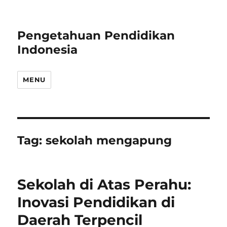
Pengetahuan Pendidikan
Indonesia
MENU
Tag:
sekolah mengapung
Sekolah di Atas Perahu:
Inovasi Pendidikan di
Daerah Terpencil