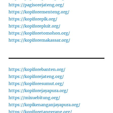
https://pagisorejateng.org/
https://kopiforementeng.org/
https://kopiforepik.org/
https://kopiforepluit.org/
https://kopiforetomohon.org/
https://kopiforemakassar.org/
https://kopiforebanten.org/
https://kopiforejateng.org/
https://kopiforesumut.org/
https://kopiforejayapura.org/
https://mixuebitung.org/
https://kopikenanganjayapura.org/
https://kopiforetangerang.org/