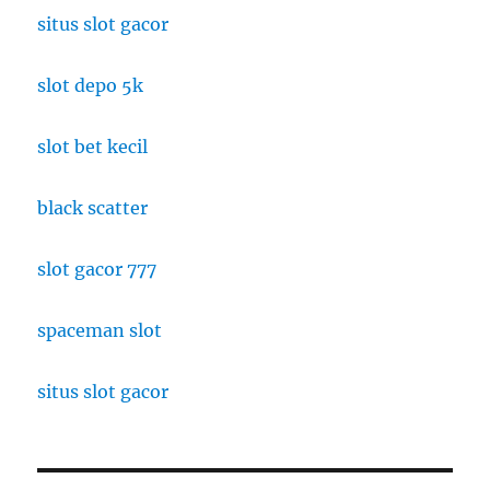
situs slot gacor
slot depo 5k
slot bet kecil
black scatter
slot gacor 777
spaceman slot
situs slot gacor