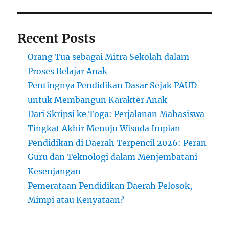
Recent Posts
Orang Tua sebagai Mitra Sekolah dalam
Proses Belajar Anak
Pentingnya Pendidikan Dasar Sejak PAUD
untuk Membangun Karakter Anak
Dari Skripsi ke Toga: Perjalanan Mahasiswa
Tingkat Akhir Menuju Wisuda Impian
Pendidikan di Daerah Terpencil 2026: Peran
Guru dan Teknologi dalam Menjembatani
Kesenjangan
Pemerataan Pendidikan Daerah Pelosok,
Mimpi atau Kenyataan?