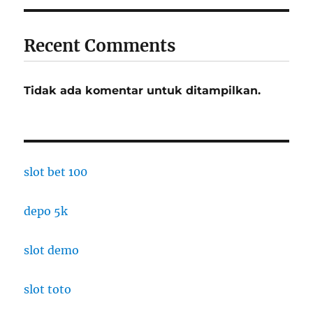
Recent Comments
Tidak ada komentar untuk ditampilkan.
slot bet 100
depo 5k
slot demo
slot toto