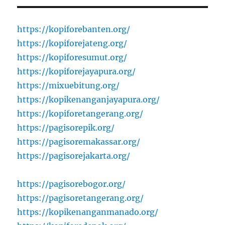
https://kopiforebanten.org/
https://kopiforejateng.org/
https://kopiforesumut.org/
https://kopiforejayapura.org/
https://mixuebitung.org/
https://kopikenanganjayapura.org/
https://kopiforetangerang.org/
https://pagisorepik.org/
https://pagisoremakassar.org/
https://pagisorejakarta.org/
https://pagisorebogor.org/
https://pagisoretangerang.org/
https://kopikenanganmanado.org/