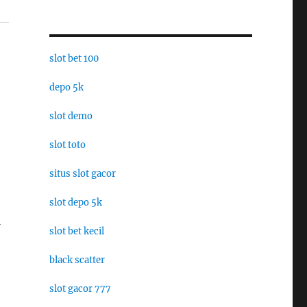
slot bet 100
depo 5k
slot demo
slot toto
situs slot gacor
slot depo 5k
slot bet kecil
black scatter
slot gacor 777