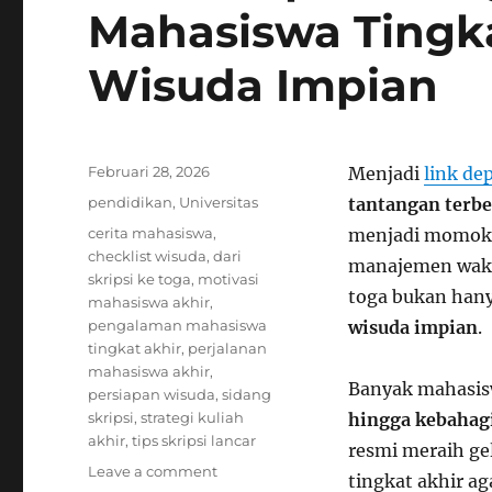
Mahasiswa Tingk
Wisuda Impian
Posted
Februari 28, 2026
Menjadi
link de
on
Categories
pendidikan
,
Universitas
tantangan terbe
Tags
cerita mahasiswa
,
menjadi momok 
checklist wisuda
,
dari
manajemen waktu
skripsi ke toga
,
motivasi
toga bukan hany
mahasiswa akhir
,
pengalaman mahasiswa
wisuda impian
.
tingkat akhir
,
perjalanan
mahasiswa akhir
,
Banyak mahasis
persiapan wisuda
,
sidang
skripsi
,
strategi kuliah
hingga kebahagi
akhir
,
tips skripsi lancar
resmi meraih ge
on
Leave a comment
tingkat akhir ag