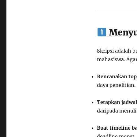
Dari
Skripsi
ke
Toga:
Perjalanan
Menyus
Mahasiswa
Tingkat
Akhir
Skripsi adalah 
Menuju
Wisuda
mahasiswa. Agar
Impian
Rencanakan topi
daya penelitian.
Tetapkan jadwal
daripada menulis
Buat timeline b
deadline mepet.