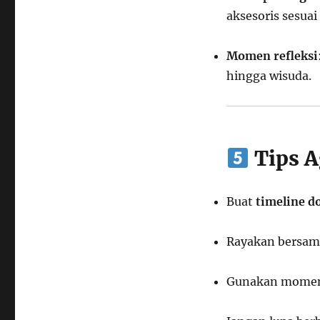
aksesoris sesua
Momen refleksi
hingga wisuda.
Tips A
Buat
timeline d
Rayakan bersama
Gunakan momen 