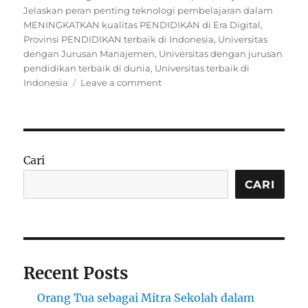
Jelaskan peran penting teknologi pembelajaran dalam
MENINGKATKAN kualitas PENDIDIKAN di Era Digital
,
Provinsi PENDIDIKAN terbaik di Indonesia
,
Universitas
dengan Jurusan Manajemen
,
Universitas dengan jurusan
pendidikan terbaik di dunia
,
Universitas terbaik di
on
Indonesia
Leave a comment
Peran
dan
Manfaat
Teknologi
Pendidikan
Cari
dalam
Meningkatkan
CARI
Kualitas
Belajar
Recent Posts
Orang Tua sebagai Mitra Sekolah dalam