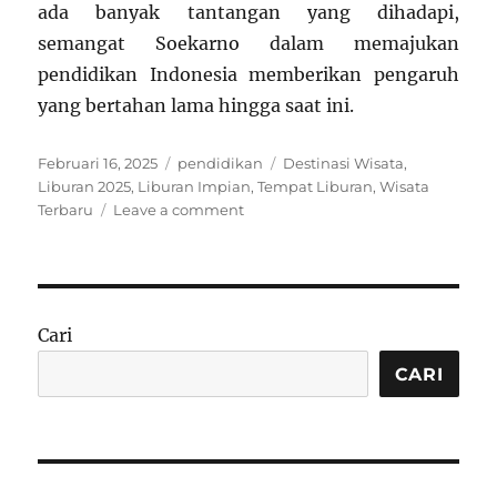
ada banyak tantangan yang dihadapi,
semangat Soekarno dalam memajukan
pendidikan Indonesia memberikan pengaruh
yang bertahan lama hingga saat ini.
Posted
Categories
Tags
Februari 16, 2025
pendidikan
Destinasi Wisata
,
on
Liburan 2025
,
Liburan Impian
,
Tempat Liburan
,
Wisata
on
Terbaru
Leave a comment
Pendidikan
Indonesia
Jaman
Soekarno:
Sejarah
Cari
Pendidikan
di
CARI
Era
Kemerdekaan