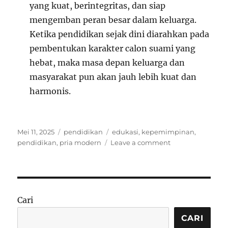
yang kuat, berintegritas, dan siap
mengemban peran besar dalam keluarga.
Ketika pendidikan sejak dini diarahkan pada
pembentukan karakter calon suami yang
hebat, maka masa depan keluarga dan
masyarakat pun akan jauh lebih kuat dan
harmonis.
Posted
Categories
Tags
Mei 11, 2025
pendidikan
edukasi
,
kepemimpinan
,
on
on
pendidikan
,
pria modern
Leave a comment
Pendidikan
Siswa
Modern:
Mengasah
Diri
Cari
Sebelum
Menjadi
CARI
Suami