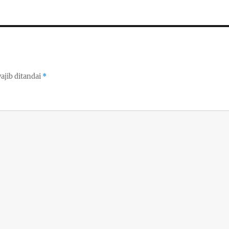
ajib ditandai
*