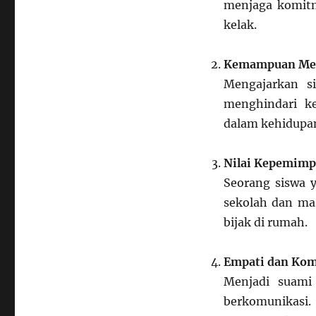
menjaga komitm
kelak.
Kemampuan Men
Mengajarkan s
menghindari ke
dalam kehidupa
Nilai Kepemimp
Seorang siswa 
sekolah dan ma
bijak di rumah.
Empati dan Kom
Menjadi suami
berkomunikasi