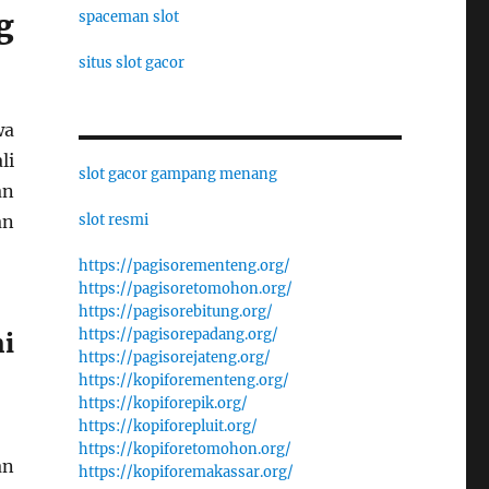
g
spaceman slot
situs slot gacor
wa
li
slot gacor gampang menang
an
slot resmi
an
https://pagisorementeng.org/
https://pagisoretomohon.org/
https://pagisorebitung.org/
https://pagisorepadang.org/
i
https://pagisorejateng.org/
https://kopiforementeng.org/
https://kopiforepik.org/
https://kopiforepluit.org/
https://kopiforetomohon.org/
an
https://kopiforemakassar.org/