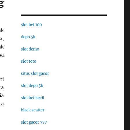
g
slot bet 100
uk
depo 5k
a,
ak
slot demo
sa
slot toto
situs slot gacor
ti
slot depo 5k
ra
ia
slot bet kecil
ra
black scatter
slot gacor 777