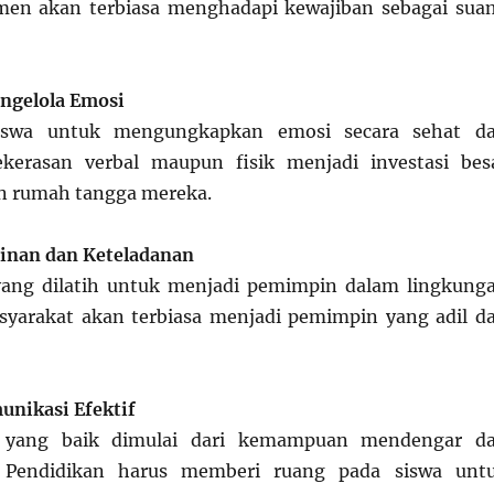
en akan terbiasa menghadapi kewajiban sebagai sua
gelola Emosi
iswa untuk mengungkapkan emosi secara sehat d
kerasan verbal maupun fisik menjadi investasi bes
n rumah tangga mereka.
inan dan Keteladanan
yang dilatih untuk menjadi pemimpin dalam lingkung
syarakat akan terbiasa menjadi pemimpin yang adil d
unikasi Efektif
 yang baik dimulai dari kemampuan mendengar d
. Pendidikan harus memberi ruang pada siswa unt