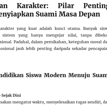
kan Karakter: Pilar Pentin
enyiapkan Suami Masa Depan
arakter yang kuat adalah kunci utama. Banyak sis
sistem yang hanya mengejar nilai, tanpa dibeka
ional. Padahal, dalam pernikahan, keteguhan moral d
sional jauh lebih penting daripada sekadar pencapai
endidikan Siswa Modern Menuju Suam
 Sejak Dini
asakan mengatur waktu, menyelesaikan tugas sendiri, d