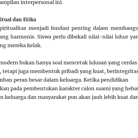
mpilan interpersonal ini.
itual dan Etika
spiritualitas menjadi fondasi penting dalam membang
ng harmonis. Siswa perlu dibekali nilai-nilai luhur ya
g mereka kelak.
modern bukan hanya soal mencetak lulusan yang cerdas
 tetapi juga membentuk pribadi yang kuat, berintegritas
ban peran besar dalam keluarga. Ketika pendidikan
ahkan pada pembentukan karakter calon suami yang heba
 keluarga dan masyarakat pun akan jauh lebih kuat da