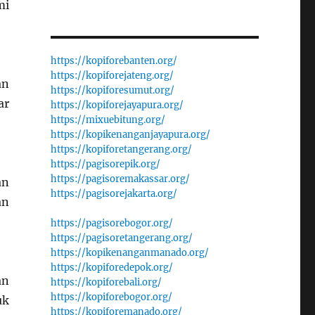
mi
https://kopiforebanten.org/
https://kopiforejateng.org/
an
https://kopiforesumut.org/
ar
https://kopiforejayapura.org/
https://mixuebitung.org/
https://kopikenanganjayapura.org/
https://kopiforetangerang.org/
https://pagisorepik.org/
https://pagisoremakassar.org/
an
https://pagisorejakarta.org/
an
https://pagisorebogor.org/
https://pagisoretangerang.org/
https://kopikenanganmanado.org/
https://kopiforedepok.org/
an
https://kopiforebali.org/
https://kopiforebogor.org/
uk
https://kopiforemanado.org/