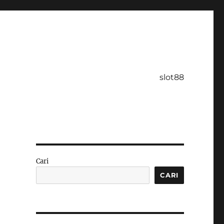
slot88
Cari
CARI