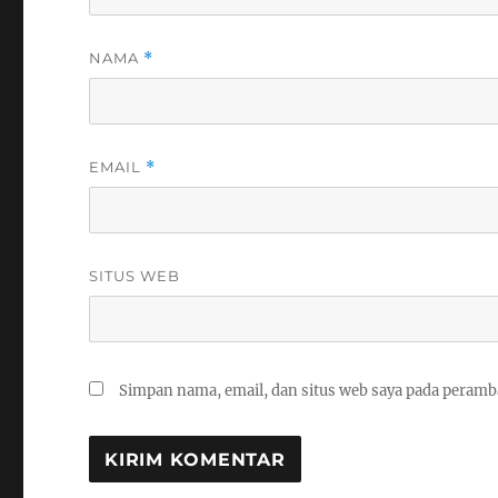
NAMA
*
EMAIL
*
SITUS WEB
Simpan nama, email, dan situs web saya pada peramb