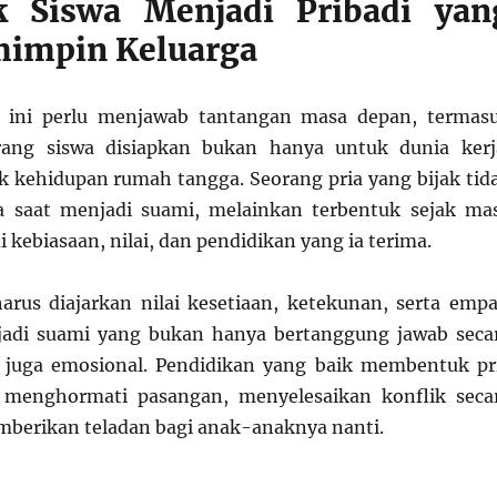
k Siswa Menjadi Pribadi yan
mimpin Keluarga
i ini perlu menjawab tantangan masa depan, termas
ang siswa disiapkan bukan hanya untuk dunia kerj
uk kehidupan rumah tangga. Seorang pria yang bijak tid
ja saat menjadi suami, melainkan terbentuk sejak ma
kebiasaan, nilai, dan pendidikan yang ia terima.
rus diajarkan nilai kesetiaan, ketekunan, serta empa
jadi suami yang bukan hanya bertanggung jawab seca
pi juga emosional. Pendidikan yang baik membentuk pr
 menghormati pasangan, menyelesaikan konflik seca
berikan teladan bagi anak-anaknya nanti.