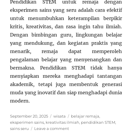
Pendidikan STEM untuk remaja dengan
eksperimen sains yang seru adalah cara efektif
untuk menumbuhkan keterampilan berpikir
kritis, kreativitas, dan rasa ingin tahu ilmiah.
Dengan bimbingan guru, lingkungan belajar
yang mendukung, dan kegiatan praktis yang
menarik, remaja dapat memperoleh
pengalaman belajar yang menyenangkan dan
bermakna. Pendidikan STEM tidak hanya
menyiapkan mereka menghadapi tantangan
akademik, tetapi juga membentuk generasi
muda yang inovatif dan siap menghadapi dunia
modern.
Posted
Categories
Tags
September 20, 2025
wisata
belajar remaja
,
on
eksperimen sains
,
kreativitas ilmiah
,
pendidikan STEM
,
on
sains seru
Leave a comment