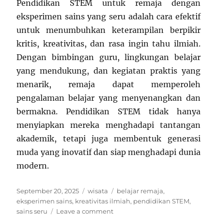
Pendidikan STEM untuk remaja dengan
eksperimen sains yang seru adalah cara efektif
untuk menumbuhkan keterampilan berpikir
kritis, kreativitas, dan rasa ingin tahu ilmiah.
Dengan bimbingan guru, lingkungan belajar
yang mendukung, dan kegiatan praktis yang
menarik, remaja dapat memperoleh
pengalaman belajar yang menyenangkan dan
bermakna. Pendidikan STEM tidak hanya
menyiapkan mereka menghadapi tantangan
akademik, tetapi juga membentuk generasi
muda yang inovatif dan siap menghadapi dunia
modern.
Posted
Categories
Tags
September 20, 2025
wisata
belajar remaja
,
on
eksperimen sains
,
kreativitas ilmiah
,
pendidikan STEM
,
on
sains seru
Leave a comment