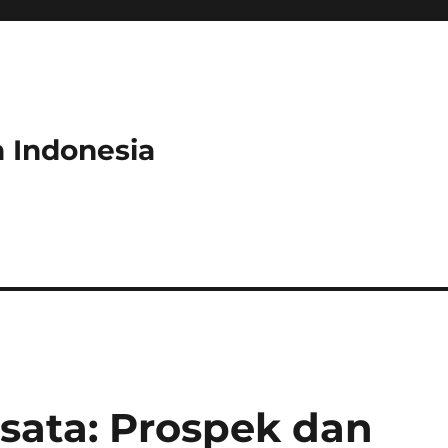
 Indonesia
isata: Prospek dan