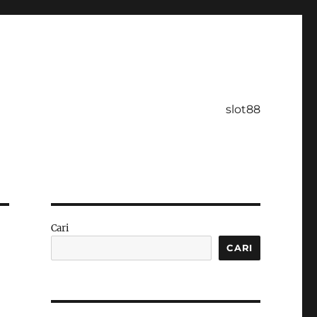
slot88
Cari
CARI