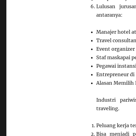
Lulusan jurusa
antaranya:
Manajer hotel at
Travel consultan
Event organizer 
Staf maskapai p
Pegawai instans
Entrepreneur di s
Alasan Memilih 
Industri pari
traveling.
Peluang kerja t
Bisa menjadi p