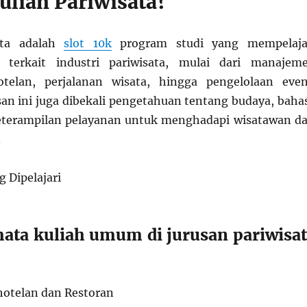
uliah Pariwisata?
ata adalah
slot 10k
program studi yang mempelaja
 terkait industri pariwisata, mulai dari manajem
hotelan, perjalanan wisata, hingga pengelolaan even
an ini juga dibekali pengetahuan tentang budaya, baha
eterampilan pelayanan untuk menghadapi wisatawan da
.
 Dipelajari
ata kuliah umum di jurusan pariwisa
:
otelan dan Restoran