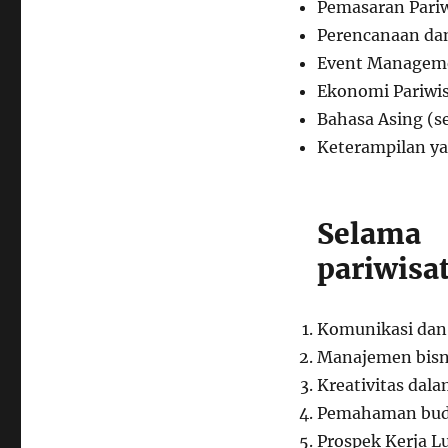
Pemasaran Pariw
Perencanaan da
Event Managem
Ekonomi Pariwi
Bahasa Asing (se
Keterampilan ya
Selama 
pariwisa
Komunikasi dan
Manajemen bisni
Kreativitas dal
Pemahaman buday
Prospek Kerja L