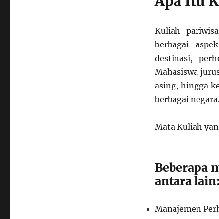
Apa Itu K
Kuliah
Pariwisata:
Prospek
Kuliah pariwis
dan
berbagai aspek
Peluang
Karier
destinasi, per
Mahasiswa jurus
asing, hingga k
berbagai negara
Mata Kuliah yang
Beberapa m
antara lain
Manajemen Perh