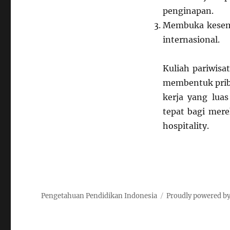
penginapan.
Membuka kesem
internasional.
Kuliah pariwisa
membentuk priba
kerja yang luas
tepat bagi mere
hospitality.
Pengetahuan Pendidikan Indonesia
Proudly powered b