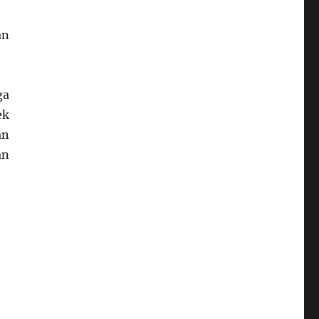
an
ga
ek
an
an