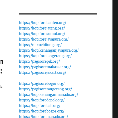
https://kopiforebanten.org/
https://kopiforejateng.org/
https://kopiforesumut.org/
https://kopiforejayapura.org/
https://mixuebitung.org/
https://kopikenanganjayapura.org/
https://kopiforetangerang.org/
n
https://pagisorepik.org/
https://pagisoremakassar.org/
:
https://pagisorejakarta.org/
https://pagisorebogor.org/
k.
https://pagisoretangerang.org/
https://kopikenanganmanado.org/
https://kopiforedepok.org/
https://kopiforebali.org/
https://kopiforebogor.org/
https://kopiforemanado.org/