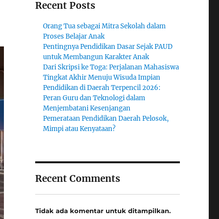
Recent Posts
Orang Tua sebagai Mitra Sekolah dalam
Proses Belajar Anak
Pentingnya Pendidikan Dasar Sejak PAUD
untuk Membangun Karakter Anak
Dari Skripsi ke Toga: Perjalanan Mahasiswa
Tingkat Akhir Menuju Wisuda Impian
Pendidikan di Daerah Terpencil 2026:
Peran Guru dan Teknologi dalam
Menjembatani Kesenjangan
Pemerataan Pendidikan Daerah Pelosok,
Mimpi atau Kenyataan?
Recent Comments
Tidak ada komentar untuk ditampilkan.