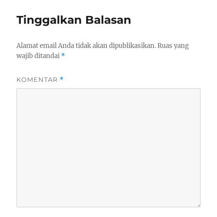
Tinggalkan Balasan
Alamat email Anda tidak akan dipublikasikan.
Ruas yang
wajib ditandai
*
KOMENTAR
*