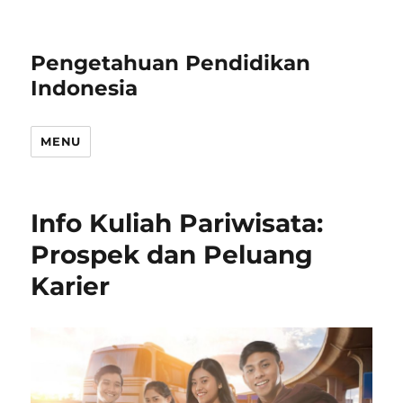
Pengetahuan Pendidikan
Indonesia
MENU
Info Kuliah Pariwisata:
Prospek dan Peluang
Karier