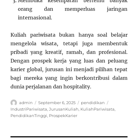
Membuka kesempatan bertemu banyak
orang dan memperluas jaringan
internasional.
Kuliah pariwisata bukan hanya soal belajar
mengelola wisata, tetapi juga membentuk
pribadi yang kreatif, ramah, dan profesional.
Dengan prospek kerja yang luas dan peluang
karier global, jurusan ini menjadi pilihan tepat
bagi mereka yang ingin berkontribusi dalam
dunia perjalanan dan hospitality.
Author
Posted
Categories
Tags
admin
September 6, 2025
pendidikan
on
IndustriPariwisata
,
JurusanKuliah
,
KuliahPariwisata
,
PendidikanTinggi
,
ProspekKarier