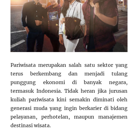
Pariwisata merupakan salah satu sektor yang
terus berkembang dan menjadi tulang
punggung ekonomi di banyak negara,
termasuk Indonesia. Tidak heran jika jurusan
kuliah pariwisata kini semakin diminati oleh
generasi muda yang ingin berkarier di bidang
pelayanan, perhotelan, maupun manajemen
destinasi wisata.