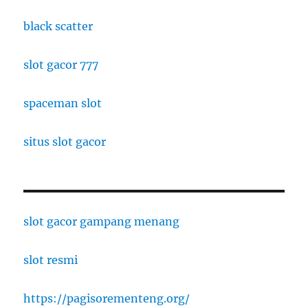
black scatter
slot gacor 777
spaceman slot
situs slot gacor
slot gacor gampang menang
slot resmi
https://pagisorementeng.org/