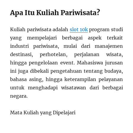
Apa Itu Kuliah Pariwisata?
Kuliah pariwisata adalah
slot 10k
program studi
yang mempelajari berbagai aspek terkait
industri pariwisata, mulai dari manajemen
destinasi, perhotelan, perjalanan wisata,
hingga pengelolaan event. Mahasiswa jurusan
ini juga dibekali pengetahuan tentang budaya,
bahasa asing, hingga keterampilan pelayanan
untuk menghadapi wisatawan dari berbagai
negara.
Mata Kuliah yang Dipelajari