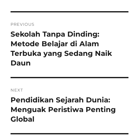
Navigasi
PREVIOUS
pos
Sekolah Tanpa Dinding:
Previous
post:
Metode Belajar di Alam
Terbuka yang Sedang Naik
Daun
NEXT
Pendidikan Sejarah Dunia:
Next
post:
Menguak Peristiwa Penting
Global