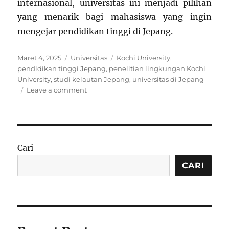
internasional, universitas ini menjadi pilihan
yang menarik bagi mahasiswa yang ingin
mengejar pendidikan tinggi di Jepang.
Posted
Categories
Tags
Maret 4, 2025
Universitas
Kochi University
,
on
pendidikan tinggi Jepang
,
penelitian lingkungan Kochi
University
,
studi kelautan Jepang
,
universitas di Jepang
on
Leave a comment
Kochi
University:
Universitas
Unggulan
di
Cari
Jepang
dengan
CARI
Fokus
Penelitian
dan
Inovasi