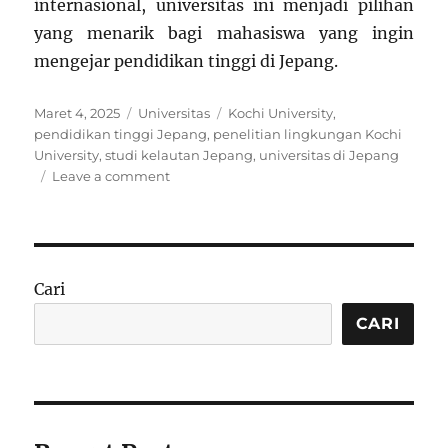
internasional, universitas ini menjadi pilihan
yang menarik bagi mahasiswa yang ingin
mengejar pendidikan tinggi di Jepang.
Posted
Categories
Tags
Maret 4, 2025
Universitas
Kochi University
,
on
pendidikan tinggi Jepang
,
penelitian lingkungan Kochi
University
,
studi kelautan Jepang
,
universitas di Jepang
on
Leave a comment
Kochi
University:
Universitas
Unggulan
di
Cari
Jepang
dengan
CARI
Fokus
Penelitian
dan
Inovasi