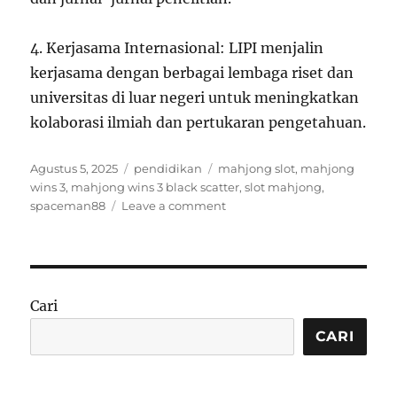
4. Kerjasama Internasional: LIPI menjalin
kerjasama dengan berbagai lembaga riset dan
universitas di luar negeri untuk meningkatkan
kolaborasi ilmiah dan pertukaran pengetahuan.
Posted
Categories
Tags
Agustus 5, 2025
pendidikan
mahjong slot
,
mahjong
on
wins 3
,
mahjong wins 3 black scatter
,
slot mahjong
,
on
spaceman88
Leave a comment
Mengenal
Lebih
Dekat
Kepemimpinan
Lembaga
Cari
Ilmu
Pengetahuan
CARI
Indonesia