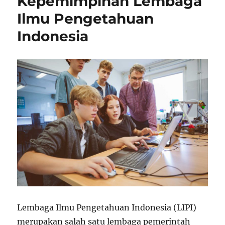
Kepemimpinan Lembaga
Emas
Ilmu Pengetahuan
untuk
Pendidikan
Indonesia
yang
Lebih
Baik
Lembaga Ilmu Pengetahuan Indonesia (LIPI)
merupakan salah satu lembaga pemerintah