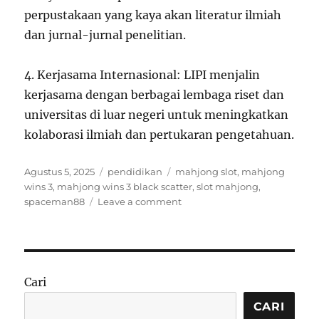
perpustakaan yang kaya akan literatur ilmiah
dan jurnal-jurnal penelitian.
4. Kerjasama Internasional: LIPI menjalin
kerjasama dengan berbagai lembaga riset dan
universitas di luar negeri untuk meningkatkan
kolaborasi ilmiah dan pertukaran pengetahuan.
Posted
Categories
Tags
Agustus 5, 2025
pendidikan
mahjong slot
,
mahjong
on
wins 3
,
mahjong wins 3 black scatter
,
slot mahjong
,
on
spaceman88
Leave a comment
Mengenal
Lebih
Dekat
Kepemimpinan
Lembaga
Cari
Ilmu
Pengetahuan
CARI