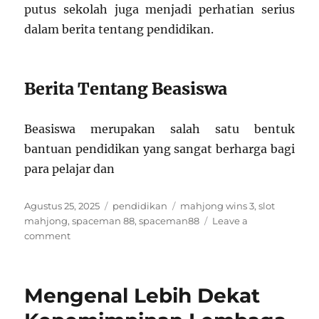
putus sekolah juga menjadi perhatian serius
dalam berita tentang pendidikan.
Berita Tentang Beasiswa
Beasiswa merupakan salah satu bentuk
bantuan pendidikan yang sangat berharga bagi
para pelajar dan
Posted
Categories
Tags
Agustus 25, 2025
pendidikan
mahjong wins 3
,
slot
on
mahjong
,
spaceman 88
,
spaceman88
Leave a
on
comment
Berita
Terbaru
tentang
Mengenal Lebih Dekat
Beasiswa:
Kesempatan