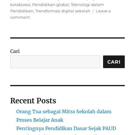
kolaborasi
,
Pendidikan global
,
Teknologi dalam
Pendidikan
,
Transformasi digital sekolah
Leave a
on
comment
Metamorfosis
Dunia
Pendidikan:
Saat
Teknologi
Cari
dan
Visi
CARI
Global
Berpadu
Recent Posts
Orang Tua sebagai Mitra Sekolah dalam
Proses Belajar Anak
Pentingnya Pendidikan Dasar Sejak PAUD