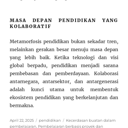
MASA DEPAN PENDIDIKAN YANG
KOLABORATIF
Metamorfosis pendidikan bukan sekadar tren,
melainkan gerakan besar menuju masa depan
yang lebih baik. Ketika teknologi dan visi
global berpadu, pendidikan menjadi sarana
pembebasan dan pemberdayaan. Kolaborasi
antarnegara, antarsektor, dan antargenerasi
adalah kunci utama untuk membentuk
ekosistem pendidikan yang berkelanjutan dan
bermakna.
Posted
Categories
Tags
April 22, 2025
pendidikan
Kecerdasan buatan dalam
on
pembelajaran
,
Pembelajaran berbasis proyek dan