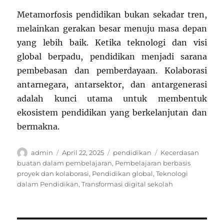
Metamorfosis pendidikan bukan sekadar tren,
melainkan gerakan besar menuju masa depan
yang lebih baik. Ketika teknologi dan visi
global berpadu, pendidikan menjadi sarana
pembebasan dan pemberdayaan. Kolaborasi
antarnegara, antarsektor, dan antargenerasi
adalah kunci utama untuk membentuk
ekosistem pendidikan yang berkelanjutan dan
bermakna.
Author
Posted
Categories
Tags
admin
April 22, 2025
pendidikan
Kecerdasan
on
buatan dalam pembelajaran
,
Pembelajaran berbasis
proyek dan kolaborasi
,
Pendidikan global
,
Teknologi
dalam Pendidikan
,
Transformasi digital sekolah