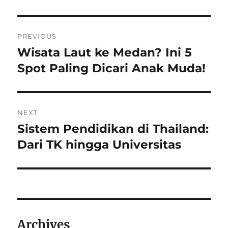
Navigasi
PREVIOUS
pos
Wisata Laut ke Medan? Ini 5
Previous
post:
Spot Paling Dicari Anak Muda!
NEXT
Sistem Pendidikan di Thailand:
Next
post:
Dari TK hingga Universitas
Archives