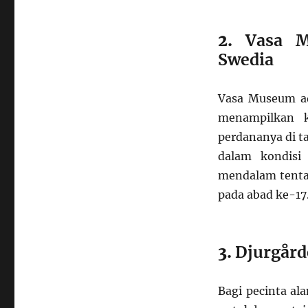
2.
Vasa M
Swedia
Vasa Museum ad
menampilkan k
perdananya di t
dalam kondisi
mendalam tentan
pada abad ke-17
3.
Djurgård
Bagi pecinta a