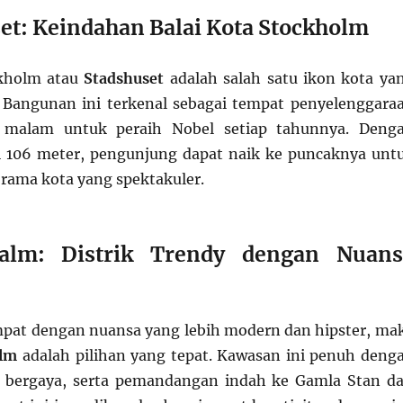
et: Keindahan Balai Kota Stockholm
ckholm atau
Stadshuset
adalah salah satu ikon kota ya
. Bangunan ini terkenal sebagai tempat penyelenggara
malam untuk peraih Nobel setiap tahunnya. Deng
i 106 meter, pengunjung dapat naik ke puncaknya unt
ama kota yang spektakuler.
alm: Distrik Trendy dengan Nuans
mpat dengan nuansa yang lebih modern dan hipster, ma
lm
adalah pilihan yang tepat. Kawasan ini penuh deng
e bergaya, serta pemandangan indah ke Gamla Stan da