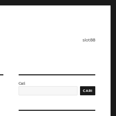
slot88
Cari
CARI