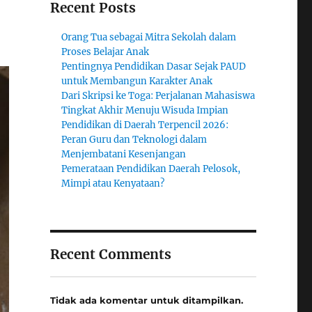
Recent Posts
Orang Tua sebagai Mitra Sekolah dalam
Proses Belajar Anak
Pentingnya Pendidikan Dasar Sejak PAUD
untuk Membangun Karakter Anak
Dari Skripsi ke Toga: Perjalanan Mahasiswa
Tingkat Akhir Menuju Wisuda Impian
Pendidikan di Daerah Terpencil 2026:
Peran Guru dan Teknologi dalam
Menjembatani Kesenjangan
Pemerataan Pendidikan Daerah Pelosok,
Mimpi atau Kenyataan?
Recent Comments
Tidak ada komentar untuk ditampilkan.