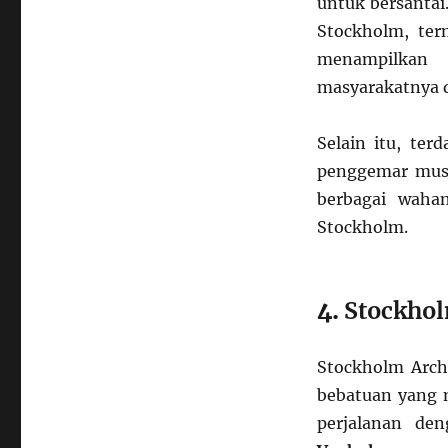
untuk bersantai
Stockholm, te
menampilkan 
masyarakatnya d
Selain itu, ter
penggemar musi
berbagai waha
Stockholm.
4.
Stockhol
Stockholm Archi
bebatuan yang 
perjalanan de