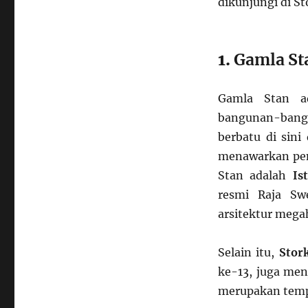
dikunjungi di S
Menjelajahi
Keindahan
Wisata
Stockholm:
1.
Gamla St
Pesona
Kota
di
Gamla Stan a
Atas
bangunan-bangu
Air
berbatu di sini
menawarkan peng
Stan adalah
Is
resmi Raja Sw
arsitektur mega
Selain itu,
Stor
ke-13, juga men
merupakan tempa