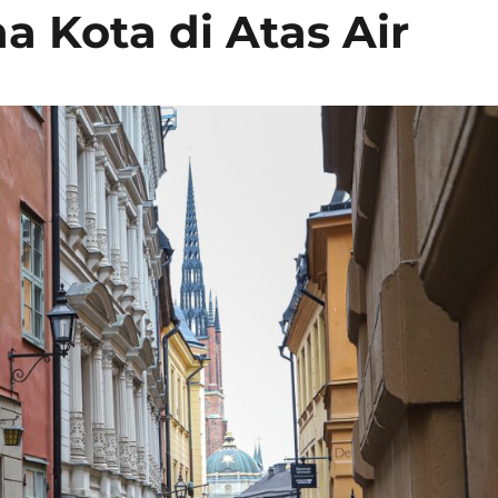
a Kota di Atas Air