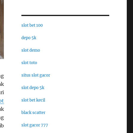
slot bet 100
depo 5k
slot demo
slot toto
situs slot gacor
ng
ak
slot depo 5k
ri
slot bet kecil
ot
uk
black scatter
ng
slot gacor 777
ib