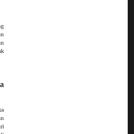
ng
an
an
uk
a
ka
an
ri