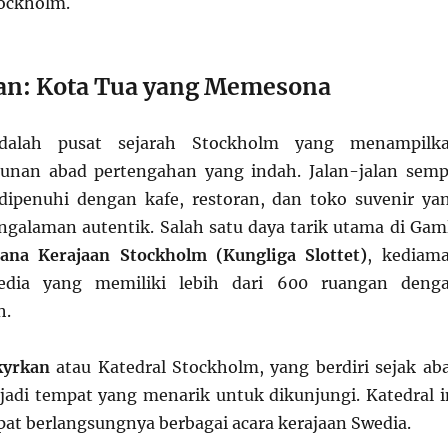
tockholm.
an: Kota Tua yang Memesona
dalah pusat sejarah Stockholm yang menampilk
nan abad pertengahan yang indah. Jalan-jalan semp
 dipenuhi dengan kafe, restoran, dan toko suvenir ya
alaman autentik. Salah satu daya tarik utama di Gam
tana Kerajaan Stockholm (Kungliga Slottet)
, kediam
edia yang memiliki lebih dari 600 ruangan deng
h.
kyrkan
atau Katedral Stockholm, yang berdiri sejak ab
jadi tempat yang menarik untuk dikunjungi. Katedral i
t berlangsungnya berbagai acara kerajaan Swedia.