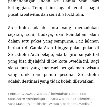
pemandangan indah ke Gamla Stan dari
ketinggian. Tempat ini juga dikenal sebagai
pusat kreativitas dan seni di Stockholm.
Stockholm adalah kota yang memadukan
sejarah, seni, budaya, dan keindahan alam
dalam satu paket yang sempurna. Dari jalanan
berbatu di Gamla Stan hingga pulau-pulau di
Stockholm Archipelago, ada begitu banyak hal
yang bisa dijelajahi di ibu kota Swedia ini. Bagi
siapa pun yang mencari pengalaman wisata
yang unik dan penuh pesona, Stockholm
adalah destinasi yang tidak boleh dilewatkan.
Posted
Categories
Tags
Februari 3, 2025
wisata
keindahan Gamla Stan
,
on
Stockholm Archipelago
,
tempat wisata di Stockholm
,
Vasa Museum Stockholm
,
wisata Stockholm Swedia