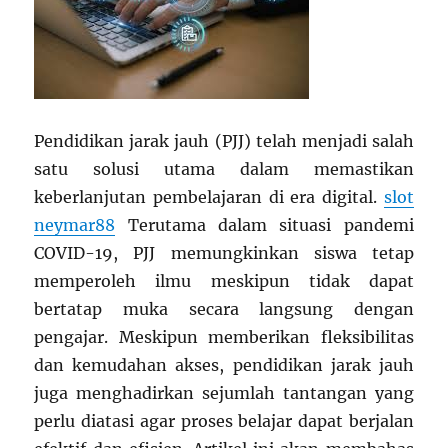
Pendidikan jarak jauh (PJJ) telah menjadi salah
satu solusi utama dalam memastikan
keberlanjutan pembelajaran di era digital.
slot
neymar88
Terutama dalam situasi pandemi
COVID-19, PJJ memungkinkan siswa tetap
memperoleh ilmu meskipun tidak dapat
bertatap muka secara langsung dengan
pengajar. Meskipun memberikan fleksibilitas
dan kemudahan akses, pendidikan jarak jauh
juga menghadirkan sejumlah tantangan yang
perlu diatasi agar proses belajar dapat berjalan