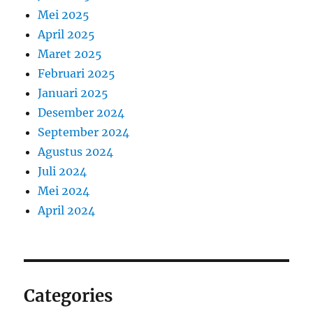
Mei 2025
April 2025
Maret 2025
Februari 2025
Januari 2025
Desember 2024
September 2024
Agustus 2024
Juli 2024
Mei 2024
April 2024
Categories