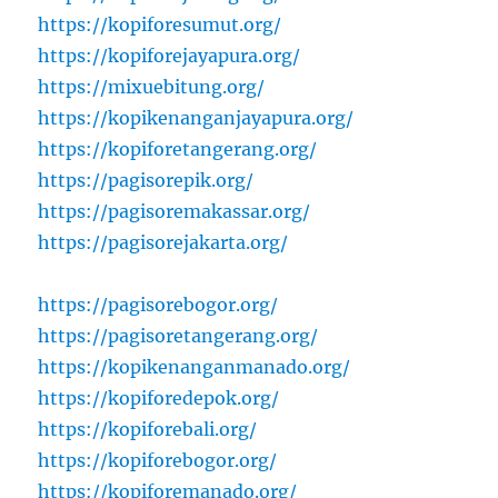
https://kopiforesumut.org/
https://kopiforejayapura.org/
https://mixuebitung.org/
https://kopikenanganjayapura.org/
https://kopiforetangerang.org/
https://pagisorepik.org/
https://pagisoremakassar.org/
https://pagisorejakarta.org/
https://pagisorebogor.org/
https://pagisoretangerang.org/
https://kopikenanganmanado.org/
https://kopiforedepok.org/
https://kopiforebali.org/
https://kopiforebogor.org/
https://kopiforemanado.org/