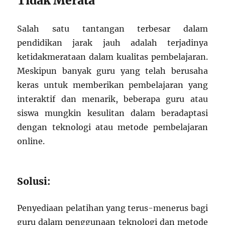
Tidak Merata
Salah satu tantangan terbesar dalam
pendidikan jarak jauh adalah terjadinya
ketidakmerataan dalam kualitas pembelajaran.
Meskipun banyak guru yang telah berusaha
keras untuk memberikan pembelajaran yang
interaktif dan menarik, beberapa guru atau
siswa mungkin kesulitan dalam beradaptasi
dengan teknologi atau metode pembelajaran
online.
Solusi:
Penyediaan pelatihan yang terus-menerus bagi
guru dalam penggunaan teknologi dan metode