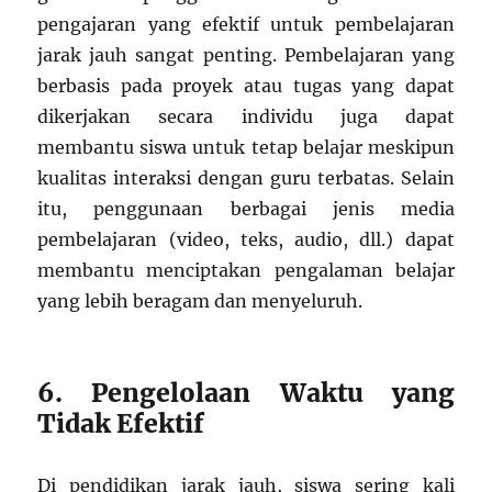
pengajaran yang efektif untuk pembelajaran
jarak jauh sangat penting. Pembelajaran yang
berbasis pada proyek atau tugas yang dapat
dikerjakan secara individu juga dapat
membantu siswa untuk tetap belajar meskipun
kualitas interaksi dengan guru terbatas. Selain
itu, penggunaan berbagai jenis media
pembelajaran (video, teks, audio, dll.) dapat
membantu menciptakan pengalaman belajar
yang lebih beragam dan menyeluruh.
6. Pengelolaan Waktu yang
Tidak Efektif
Di pendidikan jarak jauh, siswa sering kali