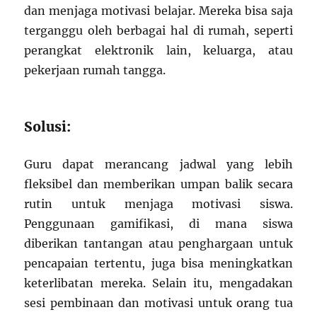
dan menjaga motivasi belajar. Mereka bisa saja
terganggu oleh berbagai hal di rumah, seperti
perangkat elektronik lain, keluarga, atau
pekerjaan rumah tangga.
Solusi:
Guru dapat merancang jadwal yang lebih
fleksibel dan memberikan umpan balik secara
rutin untuk menjaga motivasi siswa.
Penggunaan gamifikasi, di mana siswa
diberikan tantangan atau penghargaan untuk
pencapaian tertentu, juga bisa meningkatkan
keterlibatan mereka. Selain itu, mengadakan
sesi pembinaan dan motivasi untuk orang tua