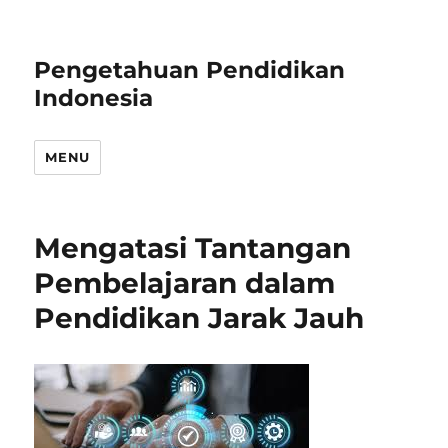
Pengetahuan Pendidikan
Indonesia
MENU
Mengatasi Tantangan
Pembelajaran dalam
Pendidikan Jarak Jauh