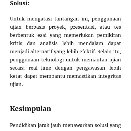
Solusi:
Untuk mengatasi tantangan ini, penggunaan
ujian berbasis proyek, presentasi, atau tes
berbentuk esai yang memerlukan pemikiran
kritis dan analisis lebih mendalam dapat
menjadi alternatif yang lebih efektif. Selain itu,
penggunaan teknologi untuk memantau ujian
secara real-time dengan pengawasan lebih
ketat dapat membantu memastikan integritas
ujian.
Kesimpulan
Pendidikan jarak jauh menawarkan solusi yang