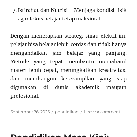
Istirahat dan Nutrisi – Menjaga kondisi fisik
agar fokus belajar tetap maksimal.
Dengan menerapkan strategi sinau efektif ini,
pelajar bisa belajar lebih cerdas dan tidak hanya
mengandalkan jam belajar yang panjang.
Metode yang tepat membantu memahami
materi lebih cepat, meningkatkan kreativitas,
dan membangun keterampilan yang siap
digunakan di dunia akademik maupun
profesional.
Posted
Categories
on
September 26, 2025
pendidikan
Leave a comment
on
Pendidi
Zaman
Now: