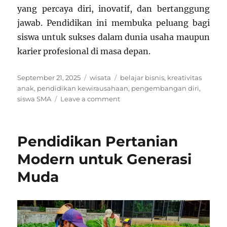
yang percaya diri, inovatif, dan bertanggung
jawab. Pendidikan ini membuka peluang bagi
siswa untuk sukses dalam dunia usaha maupun
karier profesional di masa depan.
Posted
Categories
Tags
September 21, 2025
wisata
belajar bisnis
,
kreativitas
on
anak
,
pendidikan kewirausahaan
,
pengembangan diri
,
on
siswa SMA
Leave a comment
Pendidikan
Kewirausahaan
untuk
Pendidikan Pertanian
Siswa
SMA
Modern untuk Generasi
Muda