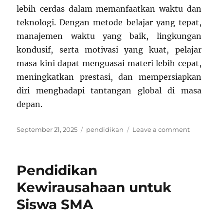
lebih cerdas dalam memanfaatkan waktu dan
teknologi. Dengan metode belajar yang tepat,
manajemen waktu yang baik, lingkungan
kondusif, serta motivasi yang kuat, pelajar
masa kini dapat menguasai materi lebih cepat,
meningkatkan prestasi, dan mempersiapkan
diri menghadapi tantangan global di masa
depan.
Posted
Categories
on
September 21, 2025
pendidikan
Leave a comment
on
Pendidi
Modern:
Tips
Pendidikan
Belajar
Efektif
Kewirausahaan untuk
untuk
Siswa SMA
Pelajar
Masa