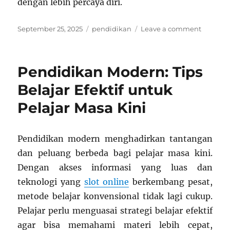
dengan lebih percaya diri.
Posted
Categories
on
September 25, 2025
pendidikan
Leave a comment
on
Pendidi
Masa
Kini:
Pendidikan Modern: Tips
Tips
Belajar
Belajar Efektif untuk
Efektif
Pelajar Masa Kini
dan
Menyen
Pendidikan modern menghadirkan tantangan
dan peluang berbeda bagi pelajar masa kini.
Dengan akses informasi yang luas dan
teknologi yang
slot online
berkembang pesat,
metode belajar konvensional tidak lagi cukup.
Pelajar perlu menguasai strategi belajar efektif
agar bisa memahami materi lebih cepat,