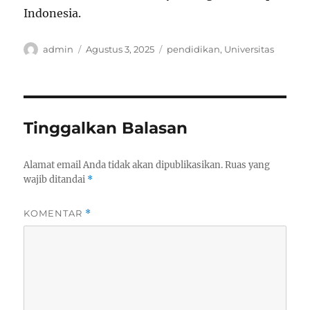
Indonesia.
Author
Posted
Categories
admin
Agustus 3, 2025
pendidikan
,
Universitas
on
Tinggalkan Balasan
Alamat email Anda tidak akan dipublikasikan.
Ruas yang
wajib ditandai
*
KOMENTAR
*