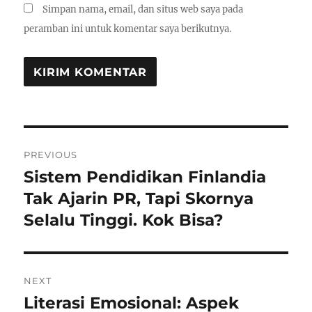
Simpan nama, email, dan situs web saya pada
peramban ini untuk komentar saya berikutnya.
Navigasi
PREVIOUS
pos
Sistem Pendidikan Finlandia
Previous
post:
Tak Ajarin PR, Tapi Skornya
Selalu Tinggi. Kok Bisa?
NEXT
Literasi Emosional: Aspek
Next