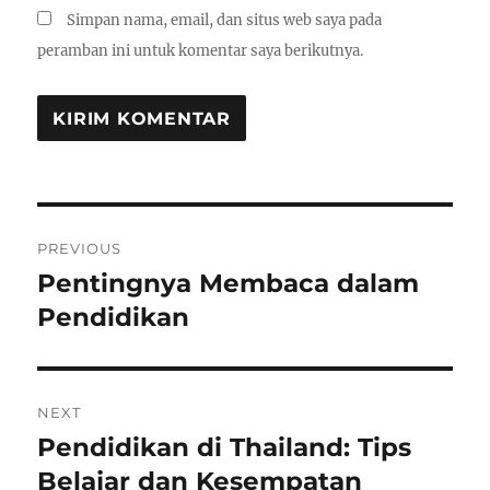
Simpan nama, email, dan situs web saya pada
peramban ini untuk komentar saya berikutnya.
Navigasi
PREVIOUS
pos
Pentingnya Membaca dalam
Previous
post:
Pendidikan
NEXT
Pendidikan di Thailand: Tips
Next
post:
Belajar dan Kesempatan