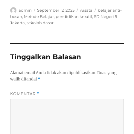
Author
Posted
Categories
Tags
admin
September 12, 2025
wisata
belajar anti-
on
bosan
,
Metode Belajar
,
pendidikan kreatif
,
SD Negeri 5
Jakarta
,
sekolah dasar
Tinggalkan Balasan
Alamat email Anda tidak akan dipublikasikan.
Ruas yang
wajib ditandai
*
KOMENTAR
*