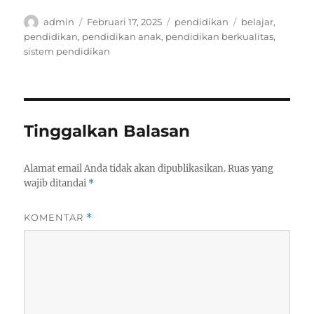
Author
Posted
Categories
Tags
admin
Februari 17, 2025
pendidikan
belajar
,
on
pendidikan
,
pendidikan anak
,
pendidikan berkualitas
,
sistem pendidikan
Tinggalkan Balasan
Alamat email Anda tidak akan dipublikasikan.
Ruas yang
wajib ditandai
*
KOMENTAR
*