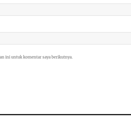
an ini untuk komentar saya berikutnya.