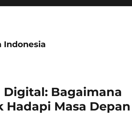
 Indonesia
a Digital: Bagaimana
k Hadapi Masa Depan