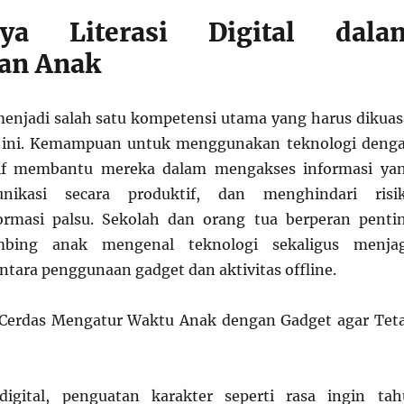
nya Literasi Digital dala
an Anak
l menjadi salah satu kompetensi utama yang harus dikuas
 ini. Kemampuan untuk menggunakan teknologi deng
tif membantu mereka dalam mengakses informasi ya
unikasi secara produktif, dan menghindari risi
ormasi palsu. Sekolah dan orang tua berperan penti
bing anak mengenal teknologi sekaligus menja
tara penggunaan gadget dan aktivitas offline.
a Cerdas Mengatur Waktu Anak dengan Gadget agar Tet
 digital, penguatan karakter seperti rasa ingin tah