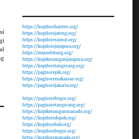
https://kopiforebanten.org/
si
https://kopiforejateng.org/
https://kopiforesumut.org/
gi
https://kopiforejayapura.org/
al
https://mixuebitung.org/
ng
https://kopikenanganjayapura.org/
https://kopiforetangerang.org/
https://pagisorepik.org/
https://pagisoremakassar.org/
https://pagisorejakarta.org/
https://pagisorebogor.org/
https://pagisoretangerang.org/
https://kopikenanganmanado.org/
https://kopiforedepok.org/
https://kopiforebali.org/
https://kopiforebogor.org/
https://kopiforemanado.org/