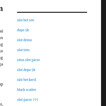
m
slot bet 100
depo 5k
ai
an
slot demo
ng
slot toto
ko
ng
situs slot gacor
ga
slot depo 5k
slot bet kecil
ap
black scatter
slot gacor 777
u,