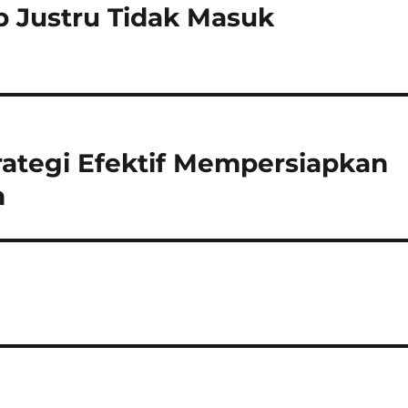
 Justru Tidak Masuk
rategi Efektif Mempersiapkan
n