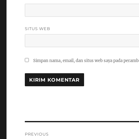
SITUS WEB
Simpan nama, email, dan situs web saya pada peramb
Navigasi
PREVIOUS