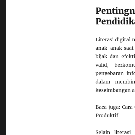
Penting
Pendidik
Literasi digita
anak-anak saat
bijak dan efek
valid, berkom
penyebaran inf
dalam membim
keseimbangan an
Baca juga: Car
Produktif
Selain literasi