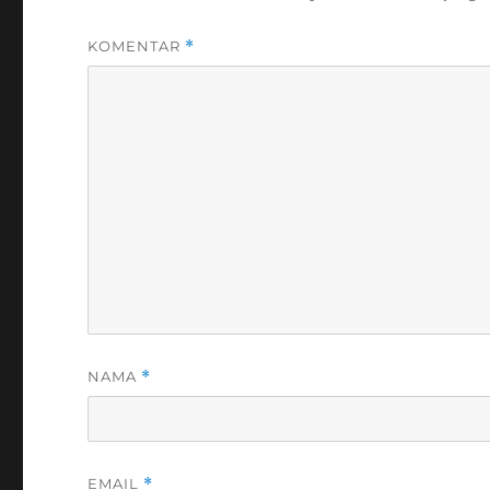
KOMENTAR
*
NAMA
*
EMAIL
*