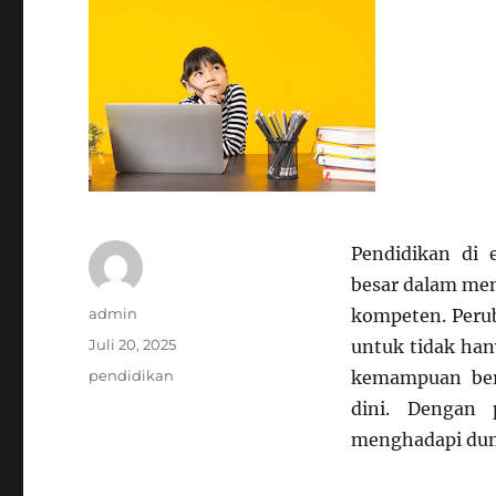
Pendidikan di 
besar dalam me
Author
admin
kompeten. Peru
Posted
Juli 20, 2025
untuk tidak han
on
Categories
pendidikan
kemampuan berpi
dini. Dengan 
menghadapi dun