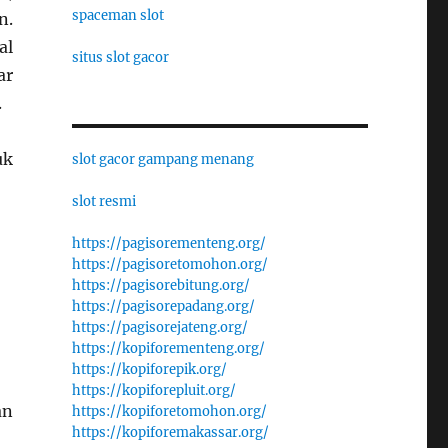
spaceman slot
n.
al
situs slot gacor
ar
.
uk
slot gacor gampang menang
slot resmi
https://pagisorementeng.org/
https://pagisoretomohon.org/
https://pagisorebitung.org/
https://pagisorepadang.org/
https://pagisorejateng.org/
https://kopiforementeng.org/
https://kopiforepik.org/
https://kopiforepluit.org/
an
https://kopiforetomohon.org/
https://kopiforemakassar.org/