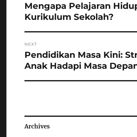
pos
Mengapa Pelajaran Hidup
Previous
post:
Kurikulum Sekolah?
NEXT
Pendidikan Masa Kini: St
Next
post:
Anak Hadapi Masa Depa
Archives