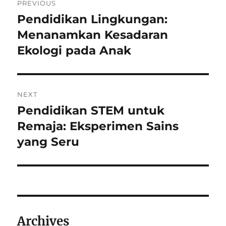
PREVIOUS
pos
Pendidikan Lingkungan:
Previous
post:
Menanamkan Kesadaran
Ekologi pada Anak
NEXT
Pendidikan STEM untuk
Next
post:
Remaja: Eksperimen Sains
yang Seru
Archives