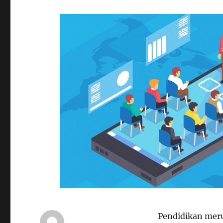
Pendidikan meru