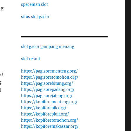
spaceman slot
ng
situs slot gacor
slot gacor gampang menang
slot resmi
https://pagisorementeng.org/
si
https://pagisoretomohon.org/
g
https://pagisorebitung.org/
https://pagisorepadang.org/
l
https://pagisorejateng.org/
https://kopiforementeng.org/
https://kopiforepik.org/
https://kopiforepluit.org/
https://kopiforetomohon.org/
https://kopiforemakassar.org/