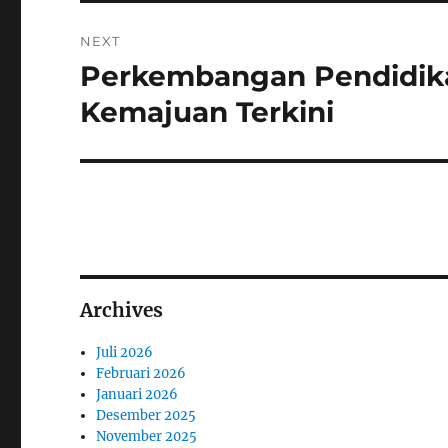
NEXT
Perkembangan Pendidika
Next
post:
Kemajuan Terkini
Archives
Juli 2026
Februari 2026
Januari 2026
Desember 2025
November 2025