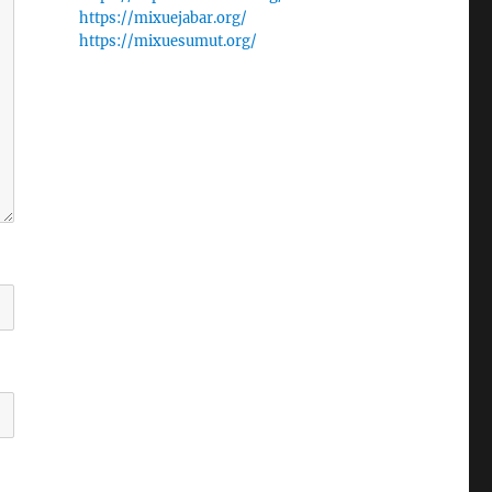
https://mixuejabar.org/
https://mixuesumut.org/