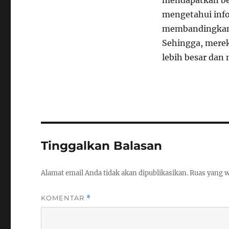
mendapatkan bea
mengetahui info
membandingkan a
Sehingga, merek
lebih besar dan
Tinggalkan Balasan
Alamat email Anda tidak akan dipublikasikan.
Ruas yang w
KOMENTAR
*