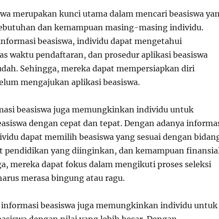
swa merupakan kunci utama dalam mencari beasiswa ya
kebutuhan dan kemampuan masing-masing individu.
nformasi beasiswa, individu dapat mengetahui
as waktu pendaftaran, dan prosedur aplikasi beasiswa
dah. Sehingga, mereka dapat mempersiapkan diri
elum mengajukan aplikasi beasiswa.
ormasi beasiswa juga memungkinkan individu untuk
siswa dengan cepat dan tepat. Dengan adanya informa
dividu dapat memilih beasiswa yang sesuai dengan bidan
at pendidikan yang diinginkan, dan kemampuan finansia
a, mereka dapat fokus dalam mengikuti proses seleksi
harus merasa bingung atau ragu.
, informasi beasiswa juga memungkinkan individu untuk