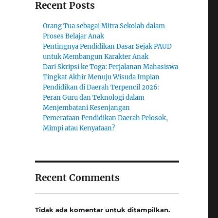
Recent Posts
Orang Tua sebagai Mitra Sekolah dalam
Proses Belajar Anak
Pentingnya Pendidikan Dasar Sejak PAUD
untuk Membangun Karakter Anak
Dari Skripsi ke Toga: Perjalanan Mahasiswa
Tingkat Akhir Menuju Wisuda Impian
Pendidikan di Daerah Terpencil 2026:
Peran Guru dan Teknologi dalam
Menjembatani Kesenjangan
Pemerataan Pendidikan Daerah Pelosok,
Mimpi atau Kenyataan?
Recent Comments
Tidak ada komentar untuk ditampilkan.