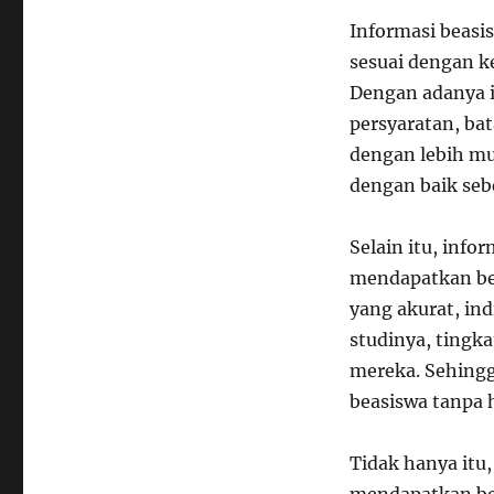
Informasi beasi
sesuai dengan 
Dengan adanya i
persyaratan, bat
dengan lebih mu
dengan baik seb
Selain itu, inf
mendapatkan bea
yang akurat, in
studinya, tingk
mereka. Sehingg
beasiswa tanpa 
Tidak hanya itu