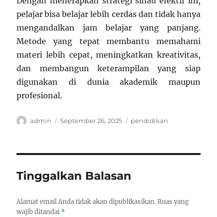
Dengan menerapkan strategi sinau efektif ini,
pelajar bisa belajar lebih cerdas dan tidak hanya
mengandalkan jam belajar yang panjang.
Metode yang tepat membantu memahami
materi lebih cepat, meningkatkan kreativitas,
dan membangun keterampilan yang siap
digunakan di dunia akademik maupun
profesional.
Author
Posted
Categories
admin
September 26, 2025
pendidikan
on
Tinggalkan Balasan
Alamat email Anda tidak akan dipublikasikan.
Ruas yang
wajib ditandai
*