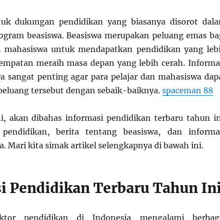
tuk dukungan pendidikan yang biasanya disorot dal
rogram beasiswa. Beasiswa merupakan peluang emas ba
an mahasiswa untuk mendapatkan pendidikan yang leb
empatan meraih masa depan yang lebih cerah. Informa
a sangat penting agar para pelajar dan mahasiswa dap
eluang tersebut dengan sebaik-baiknya.
spaceman 88
ni, akan dibahas informasi pendidikan terbaru tahun in
 pendidikan, berita tentang beasiswa, dan informa
. Mari kita simak artikel selengkapnya di bawah ini.
i Pendidikan Terbaru Tahun In
ktor pendidikan di Indonesia mengalami berbag