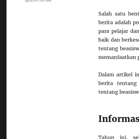
spaceman88
Salah satu ben
berita adalah p
para pelajar d
baik dan berkes
tentang beasisw
memanfaatkan p
Dalam artikel i
berita tentang
tentang beasiswa
Informas
Tahun ini, se