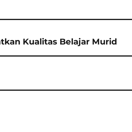
kan Kualitas Belajar Murid