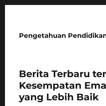
Pengetahuan Pendidikan
Berita Terbaru t
Kesempatan Emas
yang Lebih Baik