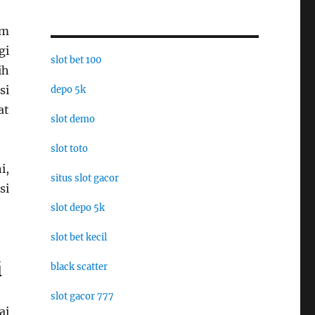
am
gi
slot bet 100
ih
si
depo 5k
at
slot demo
slot toto
i,
situs slot gacor
si
slot depo 5k
slot bet kecil
i
black scatter
slot gacor 777
ai