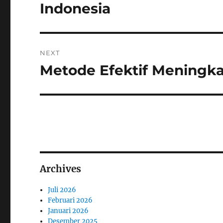
post:
Indonesia
NEXT
Metode Efektif Meningkat
Next
post:
Archives
Juli 2026
Februari 2026
Januari 2026
Desember 2025