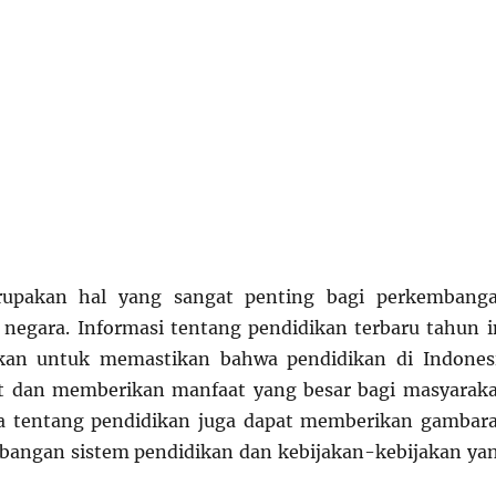
rupakan hal yang sangat penting bagi perkembang
negara. Informasi tentang pendidikan terbaru tahun i
kan untuk memastikan bahwa pendidikan di Indones
t dan memberikan manfaat yang besar bagi masyaraka
ita tentang pendidikan juga dapat memberikan gambar
bangan sistem pendidikan dan kebijakan-kebijakan ya